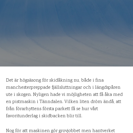
Det är högsäsong för skidåkning nu, både i fina
manchesterpreppade fjällsluttningar och i längdspåren
ute i skogen. Nyligen hade vi möjligheten att få åka med
en pistmaskin i Tänndalen. Vilken liten dröm ändå, att
från förarhyttens första parkett få se hur vårt
favoritunderlag i skidbacken blir till.
Nog för att maskinen gör grovjobbet men hantverket