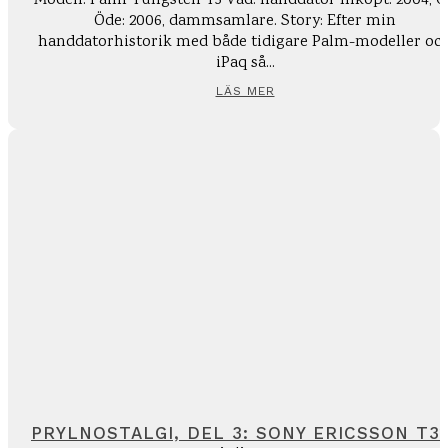
Modell: Palm Tungsten T3 Vad: handdator Inköpt: 2004, Q
Öde: 2006, dammsamlare. Story: Efter min
handdatorhistorik med både tidigare Palm-modeller oc
iPaq så...
LÄS MER
PRYLNOSTALGI, DEL 3: SONY ERICSSON T3