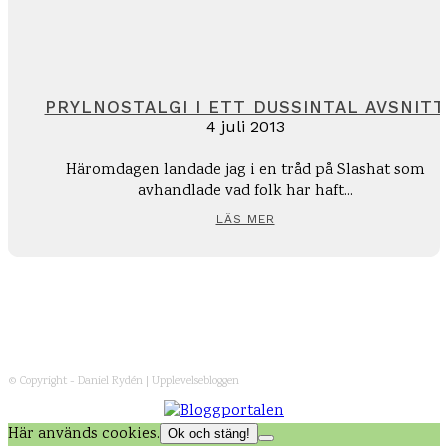
PRYLNOSTALGI I ETT DUSSINTAL AVSNITT
4 juli 2013
Häromdagen landade jag i en tråd på Slashat som
avhandlade vad folk har haft...
LÄS MER
© Copyright - Daniel Rydén | Upplevelsebloggen
Här används cookies.
Ok och stäng!