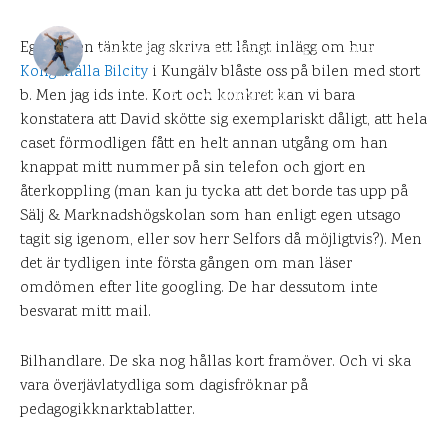
Egentligen tänkte jag skriva ett långt inlägg om hur
DANIEL PÅ UPPLEVELSEBLOGGEN
8 AUGUSTI 2012
Kongahälla Bilcity
i Kungälv blåste oss på bilen med stort
b. Men jag ids inte. Kort och konkret kan vi bara
0
KOMMENTARER
konstatera att David skötte sig exemplariskt dåligt, att hela
caset förmodligen fått en helt annan utgång om han
knappat mitt nummer på sin telefon och gjort en
återkoppling (man kan ju tycka att det borde tas upp på
Sälj & Marknadshögskolan som han enligt egen utsago
tagit sig igenom, eller sov herr Selfors då möjligtvis?). Men
det är tydligen inte första gången om man läser
omdömen efter lite googling. De har dessutom inte
besvarat mitt mail.
Bilhandlare. De ska nog hållas kort framöver. Och vi ska
vara överjävlatydliga som dagisfröknar på
pedagogikknarktablatter.