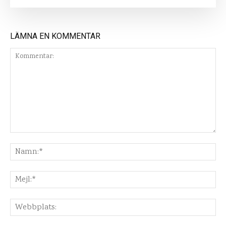
LÄMNA EN KOMMENTAR
Kommentar:
Na
Mej
Web