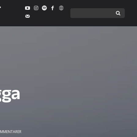
gga
MMENTARER