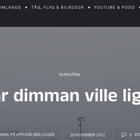
OMLANDS
TÅG, FLYG & BILRESOR
YOUTUBE & PODD
SKÄRGÅRN
r dimman ville li
ANIEL PÅ UPPLEVELSEBLOGGEN
26 NOVEMBER 2012
0
KO