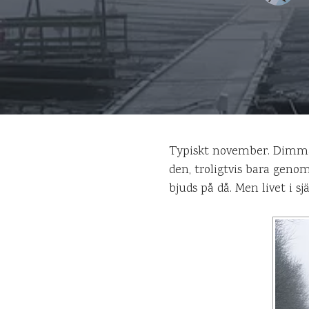
Typiskt november. Dimman
den, troligtvis bara geno
bjuds på då. Men livet i s