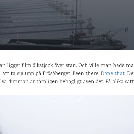
 ligger filmjölkstjock över stan. Och ville man hade 
m att ta sig upp på Frösöberget. Been there.
Done that
. D
jälva dimman är tämligen behagligt även det. På olika sätt