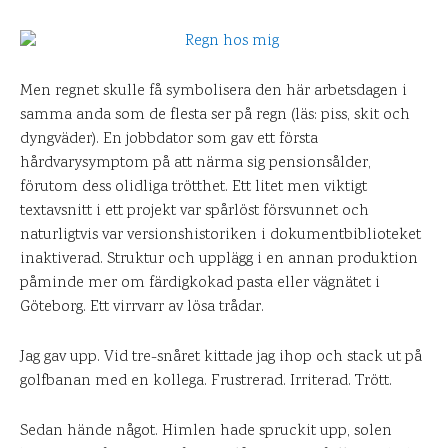
Men regnet skulle få symbolisera den här arbetsdagen i
samma anda som de flesta ser på regn (läs: piss, skit och
dyngväder). En jobbdator som gav ett första
hårdvarysymptom på att närma sig pensionsålder,
förutom dess olidliga trötthet. Ett litet men viktigt
textavsnitt i ett projekt var spårlöst försvunnet och
naturligtvis var versionshistoriken i dokumentbiblioteket
inaktiverad. Struktur och upplägg i en annan produktion
påminde mer om färdigkokad pasta eller vägnätet i
Göteborg. Ett virrvarr av lösa trådar.
Jag gav upp. Vid tre-snåret kittade jag ihop och stack ut på
golfbanan med en kollega. Frustrerad. Irriterad. Trött.
Sedan hände något. Himlen hade spruckit upp, solen