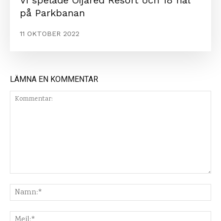
Vi spelade Öijared Resort och 18 hål
på Parkbanan
11 OKTOBER 2022
LÄMNA EN KOMMENTAR
Kommentar:
Na
Mej