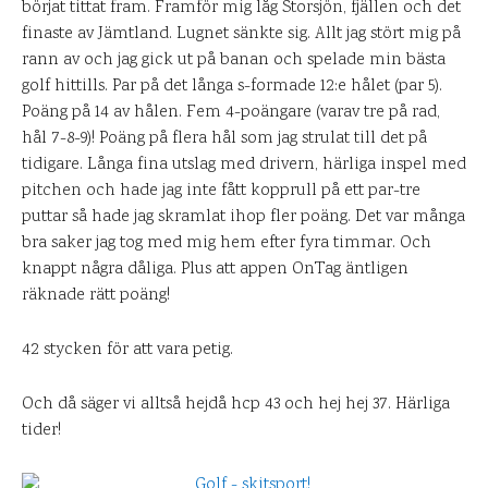
börjat tittat fram. Framför mig låg Storsjön, fjällen och det
finaste av Jämtland. Lugnet sänkte sig. Allt jag stört mig på
rann av och jag gick ut på banan och spelade min bästa
golf hittills. Par på det långa s-formade 12:e hålet (par 5).
Poäng på 14 av hålen. Fem 4-poängare (varav tre på rad,
hål 7-8-9)! Poäng på flera hål som jag strulat till det på
tidigare. Långa fina utslag med drivern, härliga inspel med
pitchen och hade jag inte fått kopprull på ett par-tre
puttar så hade jag skramlat ihop fler poäng. Det var många
bra saker jag tog med mig hem efter fyra timmar. Och
knappt några dåliga. Plus att appen OnTag äntligen
räknade rätt poäng!
42 stycken för att vara petig.
Och då säger vi alltså hejdå hcp 43 och hej hej 37. Härliga
tider!