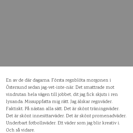
En av de där dagarna. Första regnblöta morgonen i
Östersund sedan jag-vet-inte-när. Det smattrade mot
vindrutan hela vägen till jobbet, dit jag fick skjuts i ren
lyxanda. Missuppfatta mig rätt. Jag älskar regnväder.
Faktiskt. På nästan alla sätt. Det är skönt träningsväder.
Det är skönt innesittarväder. Det är skönt promenadväder.
Underbart fotbollsväder. Ett väder som jag blir kreativ i.
Och så vidare.