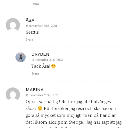
Svara
ÅSA
16 november 2016 , 20:31
Grattis!
Svara
DRYDEN
16 november 2016 , 20:33
Tack Åsa!
Svara
MARINA
17 november 2016 , 02:33
Oj, det var häftigt! Nu fick jag lite halvångest
sådär
Här försöker jag resa och ska ”se och
göra så mycket som möjligt” men då handlar
det liksom aldrig om Sverige… Jag har sagt att jag