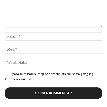
Kommentar:
Na
Mej
Web
Spara mitt namn, mejl och webbplats till nästa gång jag
kommenterar här.