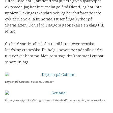
listan. Bara här i Jämtland står ju flera givna fjälltoppar
okryssade, jag har inte spelat golf på Öland, jag har inte
upplevt Blekinges skärgård och jag har fortfarande inte
cyklat bland alla hundratals tusenåriga kyrkor på
Skaraslätten. Och så vill jag göra Kebnekaise en gång till.
Minst.
Gotland var det alltså. Sist ut på listan över svenska
landskap att besöka. En helg i november när alla andra
turister var hemma. Men som sagt, det kommer i ett par
senare inlägg.
Dryden på Gotland. Foto: M. Carlsson
Östersjöns vågor kastar sig in över Gotlands 450 miljoner år gamla korallrev.