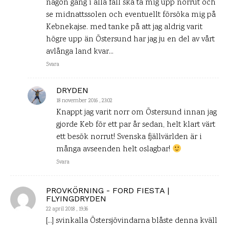
någon gång i alla fall ska ta mig upp norrut och
se midnattssolen och eventuellt försöka mig på
Kebnekajse. med tanke på att jag aldrig varit
högre upp än Östersund har jag ju en del av vårt
avlånga land kvar…
Svara
DRYDEN
18 november 2016 , 23:02
Knappt jag varit norr om Östersund innan jag
gjorde Keb för ett par år sedan, helt klart värt
ett besök norrut! Svenska fjällvärlden är i
många avseenden helt oslagbar!
Svara
PROVKÖRNING - FORD FIESTA |
FLYINGDRYDEN
22 april 2018 , 19:36
[…] svinkalla Östersjövindarna blåste denna kväll