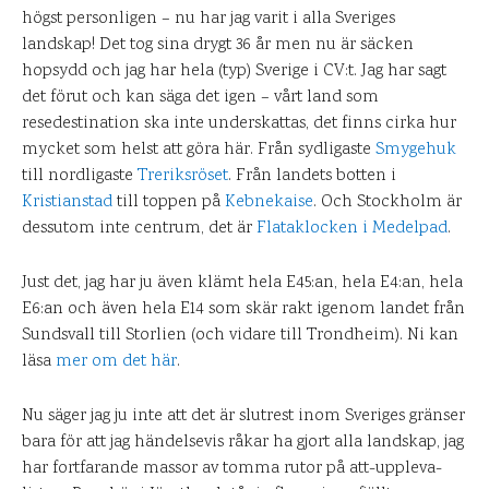
högst personligen – nu har jag varit i alla Sveriges
landskap! Det tog sina drygt 36 år men nu är säcken
hopsydd och jag har hela (typ) Sverige i CV:t. Jag har sagt
det förut och kan säga det igen – vårt land som
resedestination ska inte underskattas, det finns cirka hur
mycket som helst att göra här. Från sydligaste
Smygehuk
till nordligaste
Treriksröset
. Från landets botten i
Kristianstad
till toppen på
Kebnekaise
. Och Stockholm är
dessutom inte centrum, det är
Flataklocken i Medelpad
.
Just det, jag har ju även klämt hela E45:an, hela E4:an, hela
E6:an och även hela E14 som skär rakt igenom landet från
Sundsvall till Storlien (och vidare till Trondheim). Ni kan
läsa
mer om det här
.
Nu säger jag ju inte att det är slutrest inom Sveriges gränser
bara för att jag händelsevis råkar ha gjort alla landskap, jag
har fortfarande massor av tomma rutor på att-uppleva-