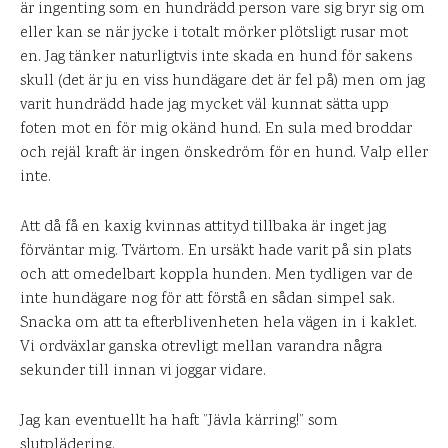
är ingenting som en hundrädd person vare sig bryr sig om
eller kan se när jycke i totalt mörker plötsligt rusar mot
en. Jag tänker naturligtvis inte skada en hund för sakens
skull (det är ju en viss hundägare det är fel på) men om jag
varit hundrädd hade jag mycket väl kunnat sätta upp
foten mot en för mig okänd hund. En sula med broddar
och rejäl kraft är ingen önskedröm för en hund. Valp eller
inte.
Att då få en kaxig kvinnas attityd tillbaka är inget jag
förväntar mig. Tvärtom. En ursäkt hade varit på sin plats
och att omedelbart koppla hunden. Men tydligen var de
inte hundägare nog för att förstå en sådan simpel sak.
Snacka om att ta efterblivenheten hela vägen in i kaklet.
Vi ordväxlar ganska otrevligt mellan varandra några
sekunder till innan vi joggar vidare.
Jag kan eventuellt ha haft ”Jävla kärring!” som
slutplädering.