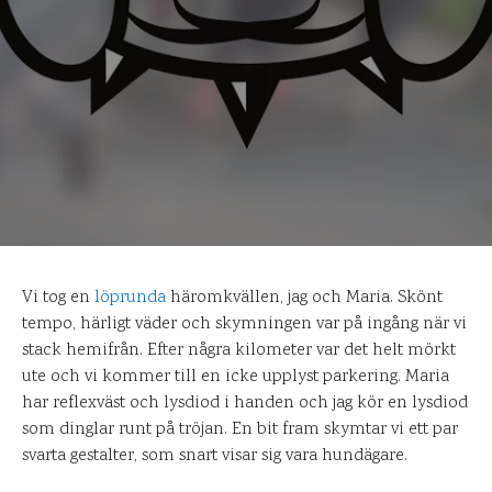
Vi tog en
löprunda
häromkvällen, jag och Maria. Skönt
tempo, härligt väder och skymningen var på ingång när vi
stack hemifrån. Efter några kilometer var det helt mörkt
ute och vi kommer till en icke upplyst parkering. Maria
har reflexväst och lysdiod i handen och jag kör en lysdiod
som dinglar runt på tröjan. En bit fram skymtar vi ett par
svarta gestalter, som snart visar sig vara hundägare.