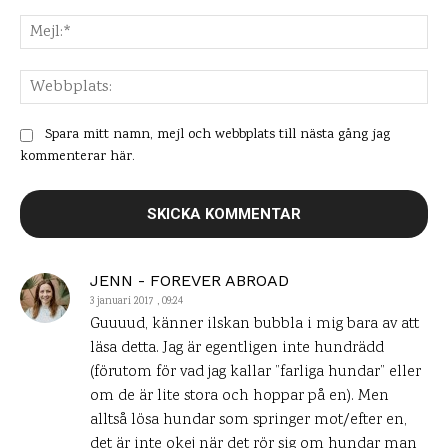
Mej
Web
Spara mitt namn, mejl och webbplats till nästa gång jag
kommenterar här.
JENN - FOREVER ABROAD
3 januari 2017 , 09:24
Guuuud, känner ilskan bubbla i mig bara av att
läsa detta. Jag är egentligen inte hundrädd
(förutom för vad jag kallar ”farliga hundar” eller
om de är lite stora och hoppar på en). Men
alltså lösa hundar som springer mot/efter en,
det är inte okej när det rör sig om hundar man