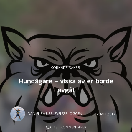
KORKADE SAKER
Hundägare – vissa av er borde
avgå!
DANIEL PÅ UPPLEVELSEBLOGGEN
3 JANUARI 2017
13
KOMMENTARER