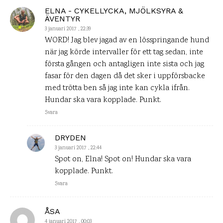
ELNA - CYKELLYCKA, MJÖLKSYRA &
ÄVENTYR
3 januari 2017 , 22:39
WORD! Jag blev jagad av en lösspringande hund
när jag körde intervaller för ett tag sedan, inte
första gången och antagligen inte sista och jag
fasar för den dagen då det sker i uppförsbacke
med trötta ben så jag inte kan cykla ifrån.
Hundar ska vara kopplade. Punkt.
Svara
DRYDEN
3 januari 2017 , 22:44
Spot on, Elna! Spot on! Hundar ska vara
kopplade. Punkt.
Svara
ÅSA
4 januari 2017 , 00:03