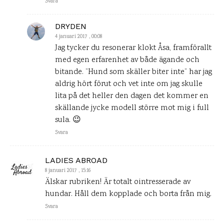
Svara
DRYDEN
4 januari 2017 , 00:08
Jag tycker du resonerar klokt Åsa, framförallt
med egen erfarenhet av både ägande och
bitande. ”Hund som skäller biter inte” har jag
aldrig hört förut och vet inte om jag skulle
lita på det heller den dagen det kommer en
skällande jycke modell större mot mig i full
sula. 😉
Svara
LADIES ABROAD
8 januari 2017 , 15:16
Älskar rubriken! Är totalt ointresserade av
hundar. Håll dem kopplade och borta från mig.
Svara