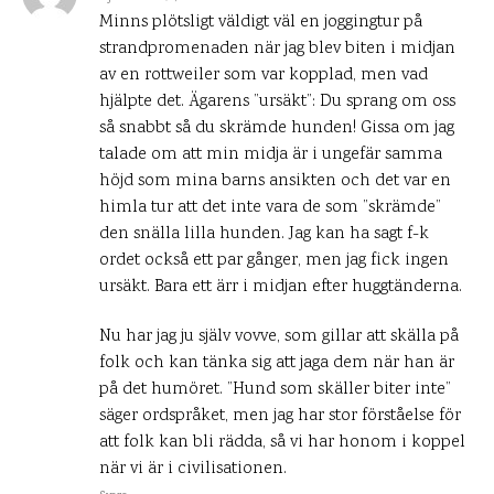
Minns plötsligt väldigt väl en joggingtur på
strandpromenaden när jag blev biten i midjan
av en rottweiler som var kopplad, men vad
hjälpte det. Ägarens ”ursäkt”: Du sprang om oss
så snabbt så du skrämde hunden! Gissa om jag
talade om att min midja är i ungefär samma
höjd som mina barns ansikten och det var en
himla tur att det inte vara de som ”skrämde”
den snälla lilla hunden. Jag kan ha sagt f-k
ordet också ett par gånger, men jag fick ingen
ursäkt. Bara ett ärr i midjan efter huggtänderna.
Nu har jag ju själv vovve, som gillar att skälla på
folk och kan tänka sig att jaga dem när han är
på det humöret. ”Hund som skäller biter inte”
säger ordspråket, men jag har stor förståelse för
att folk kan bli rädda, så vi har honom i koppel
när vi är i civilisationen.