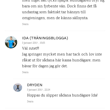
men inget sätt tycks hjälpa. Hundägaren bryr sig
bara om sin fyrbente vän. Dock finns det få
undantag som faktiskt tar hänsyn till
omgivningen, men de känns sällsynta.
Svara
IDA (TRÄNINGSBLOGGA)
3 januari 2017 , 15:05
Väl rutet!!!
Jag springer mycket men har tack och lov inte
råkat ut för sådana här kassa hundägare, men
bävar för dagen jag gör det.
Svara
DRYDEN
3 januari 2017 , 22:24
Hoppas du slipper sådana hundägare Ida!
Svara