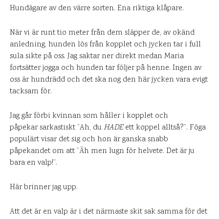
Hundägare av den värre sorten. Ena riktiga klåpare.
När vi är runt tio meter från dem släpper de, av okänd
anledning, hunden lös från kopplet och jycken tar i full
sula sikte på oss. Jag saktar ner direkt medan Maria
fortsätter jogga och hunden tar följer på henne. Ingen av
oss är hundrädd och det ska nog den här jycken vara evigt
tacksam för.
Jag går förbi kvinnan som håller i kopplet och
påpekar sarkastiskt ”Ah, du
HADE
ett koppel alltså?”. Föga
populärt visar det sig och hon är ganska snabb
påpekandet om att ”Äh men lugn för helvete. Det är ju
bara en valp!”.
Här brinner jag upp.
Att det är en valp är i det närmaste skit sak samma för det