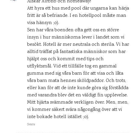
Älskar Airbnb och homeaway!
Att hyra ett hus med pool där ungarna kan härja
fritt är så befriande. I en hotellpool måste man
visa hänsyn ;o).
Sen har våra boenden ofta gett oss en större
insyn i hur människorna lever i landet som vi
besökt. Hotell är mer neutrala och sterila. Vi har
alltid träffat på fantastiska människor som har
hjälpt oss och kommit med tips och
utflyktsmål. Vid ett tillfälle tog en gammal
gumma med sig våra barn för att visa och låta
våra barn mata hennes sköldpaddor. Och trots,
eller kan för att de inte kunde göra sig förstådda
med varandra blev det en väldigt fin upplevelse.
Mitt hjärta svämmade verkligen över. Men, men,
vi kommer säkert svära någongång över att vi
inte bokade hotell istället ;o).
Svara