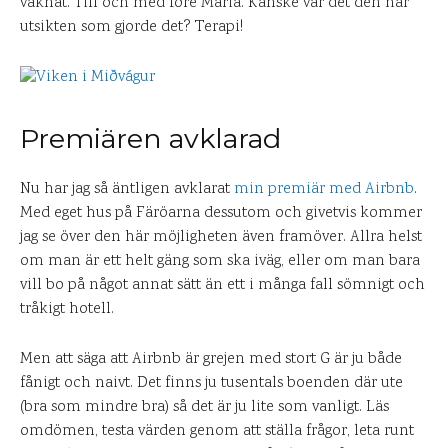
vaknat. Till och med före Maria. Kanske var det den här
utsikten som gjorde det? Terapi!
Premiären avklarad
Nu har jag så äntligen avklarat
min premiär med Airbnb
.
Med eget hus på Färöarna dessutom och givetvis kommer
jag se över den här möjligheten även framöver. Allra helst
om man är ett helt gäng som ska iväg, eller om man bara
vill bo på något annat sätt än ett i många fall sömnigt och
tråkigt hotell.
Men att säga att Airbnb är grejen med stort G är ju både
fånigt och naivt. Det finns ju tusentals boenden där ute
(bra som mindre bra) så det är ju lite som vanligt. Läs
omdömen, testa värden genom att ställa frågor, leta runt