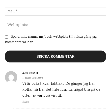
Mej
Web
Spara mitt namn, mejl och webbplats till nästa gång jag
kommenterar här.
4000MIL
11 mars 2018 , 09:46
Vi är också kvar faktiskt. De gånger jag har
kollar, så har det inte funnits något bra på de
orter jag varit på väg till.
Svara