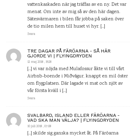
vattenkaskaden när jag träffas av en ny. Det var
menat. Om inte av mig så av den här dagen.
Sätesvärmaren i bilen får jobba på saken över
de tio milen hem till huset vi hyr. […]
Svara
TRE DAGAR PÅ FÄRÖARNA - SÅ HÄR
GJORDE VI | FLYINGDRYDEN
12 maj 2018 , 19:28
[…] vi var nöjda med Mulafossur åkte vi till vårt
Airbnb-boende i Miðvágur, knappt en mil öster
om flygplatsen. Där lagade vi mat och njöt av
vår första kväll i […]
Svara
SVALBARD, ISLAND ELLER FÄRÖARNA -
VAD SKA MAN VÄLJA? | FLYINGDRYDEN
10 juli 2018 , 07:08
[…] skilde sig ganska mycket åt. På Färöarna