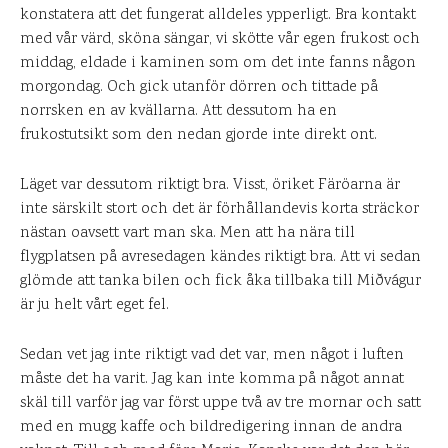
konstatera att det fungerat alldeles ypperligt. Bra kontakt
med vår värd, sköna sängar, vi skötte vår egen frukost och
middag, eldade i kaminen som om det inte fanns någon
morgondag. Och gick utanför dörren och tittade på
norrsken en av kvällarna. Att dessutom ha en
frukostutsikt som den nedan gjorde inte direkt ont.
Läget var dessutom riktigt bra. Visst, öriket Färöarna är
inte särskilt stort och det är förhållandevis korta sträckor
nästan oavsett vart man ska. Men att ha nära till
flygplatsen på avresedagen kändes riktigt bra. Att vi sedan
glömde att tanka bilen och fick åka tillbaka till Miðvágur
är ju helt vårt eget fel.
Sedan vet jag inte riktigt vad det var, men något i luften
måste det ha varit. Jag kan inte komma på något annat
skäl till varför jag var först uppe två av tre mornar och satt
med en mugg kaffe och bildredigering innan de andra