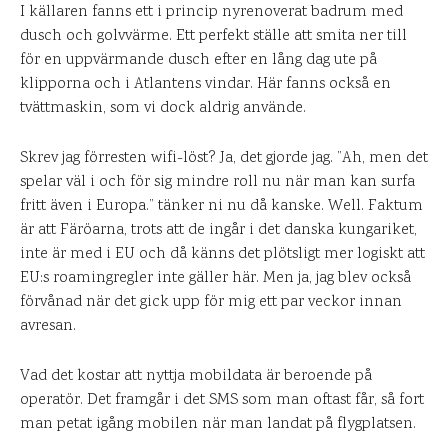
I källaren fanns ett i princip nyrenoverat badrum med
dusch och golvvärme. Ett perfekt ställe att smita ner till
för en uppvärmande dusch efter en lång dag ute på
klipporna och i Atlantens vindar. Här fanns också en
tvättmaskin, som vi dock aldrig använde.
Skrev jag förresten wifi-löst? Ja, det gjorde jag. ”Ah, men det
spelar väl i och för sig mindre roll nu när man kan surfa
fritt även i Europa.” tänker ni nu då kanske. Well. Faktum
är att Färöarna, trots att de ingår i det danska kungariket,
inte är med i EU och då känns det plötsligt mer logiskt att
EU:s roamingregler inte gäller här. Men ja, jag blev också
förvånad när det gick upp för mig ett par veckor innan
avresan.
Vad det kostar att nyttja mobildata är beroende på
operatör. Det framgår i det SMS som man oftast får, så fort
man petat igång mobilen när man landat på flygplatsen.