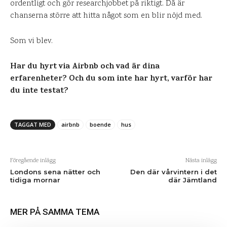
ordentligt och gör researchjobbet på riktigt. Då är
chanserna större att hitta något som en blir nöjd med.
Som vi blev.
Har du hyrt via Airbnb och vad är dina
erfarenheter? Och du som inte har hyrt, varför har
du inte testat?
TAGGAT MED
airbnb
boende
hus
Föregående inlägg
Nästa inlägg
Londons sena nätter och
Den där vårvintern i det
tidiga mornar
där Jämtland
MER PÅ SAMMA TEMA