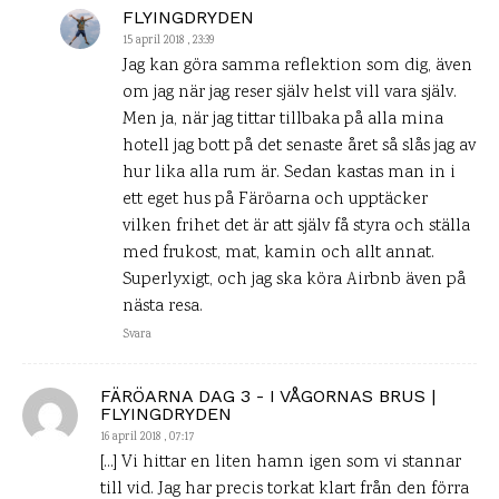
FLYINGDRYDEN
15 april 2018 , 23:39
Jag kan göra samma reflektion som dig, även
om jag när jag reser själv helst vill vara själv.
Men ja, när jag tittar tillbaka på alla mina
hotell jag bott på det senaste året så slås jag av
hur lika alla rum är. Sedan kastas man in i
ett eget hus på Färöarna och upptäcker
vilken frihet det är att själv få styra och ställa
med frukost, mat, kamin och allt annat.
Superlyxigt, och jag ska köra Airbnb även på
nästa resa.
Svara
FÄRÖARNA DAG 3 - I VÅGORNAS BRUS |
FLYINGDRYDEN
16 april 2018 , 07:17
[…] Vi hittar en liten hamn igen som vi stannar
till vid. Jag har precis torkat klart från den förra