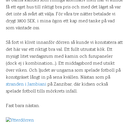
av öarna kändes som rimliga alternativ men när vi kunde
få ett eget hus till riktigt bra pris och med det läget så var
det inte så svårt att välja. För våra tre nätter betalade vi
drygt 3800 SEK, i mina ögon ett kap med tanke på vad
som väntade oss.
Så fort vi klivit innanför dörren så kunde vi konstatera att
det här var ett riktigt bra val. Ett fullt utrustat kök. Ett
mysigt litet vardagsrum med kamin och furupaneler
(dock ej i kombination…). Ett middagsbord med utsikt
över viken. Och ljudet av ungarna som spelade fotboll på
konstgräset långt in på sena kvällen. Nästan som på
stranden i Jambiani
på Zanzibar, där kidsen också
spelade fotboll tills mörkrets infall.
Fast bara nästan.