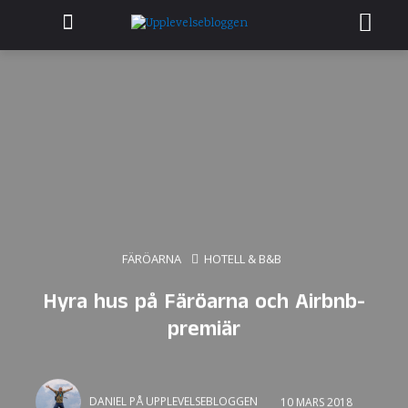
FÄRÖARNA
HOTELL & B&B
Hyra hus på Färöarna och Airbnb-
premiär
DANIEL PÅ UPPLEVELSEBLOGGEN
10 MARS 2018