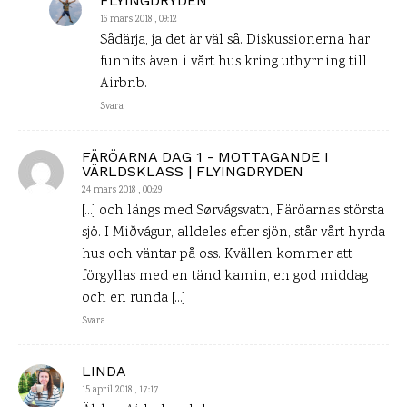
FLYINGDRYDEN
16 mars 2018 , 09:12
Sådärja, ja det är väl så. Diskussionerna har
funnits även i vårt hus kring uthyrning till
Airbnb.
Svara
FÄRÖARNA DAG 1 - MOTTAGANDE I
VÄRLDSKLASS | FLYINGDRYDEN
24 mars 2018 , 00:29
[…] och längs med Sørvágsvatn, Färöarnas största
sjö. I Miðvágur, alldeles efter sjön, står vårt hyrda
hus och väntar på oss. Kvällen kommer att
förgyllas med en tänd kamin, en god middag
och en runda […]
Svara
LINDA
15 april 2018 , 17:17