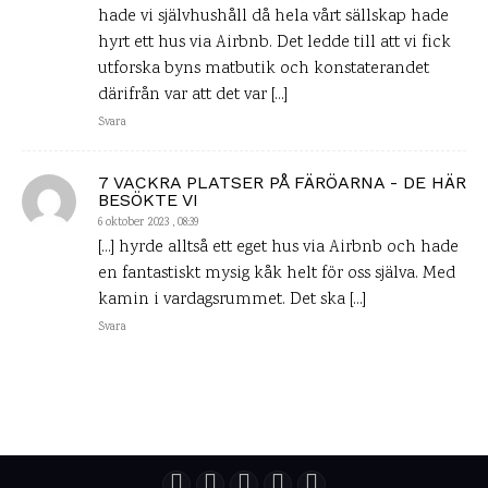
hade vi självhushåll då hela vårt sällskap hade
hyrt ett hus via Airbnb. Det ledde till att vi fick
utforska byns matbutik och konstaterandet
därifrån var att det var […]
Svara
7 VACKRA PLATSER PÅ FÄRÖARNA - DE HÄR
BESÖKTE VI
6 oktober 2023 , 08:39
[…] hyrde alltså ett eget hus via Airbnb och hade
en fantastiskt mysig kåk helt för oss själva. Med
kamin i vardagsrummet. Det ska […]
Svara