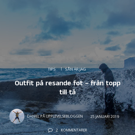
TIPS
SÅN ÄR JAG
Outfit på resande fot – från topp
till tå
DANIEL PÅ UPPLEVELSEBLOGGEN
25 JANUARI 2019
2
KOMMENTARER