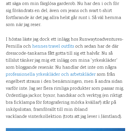
att säga om min färglösa garderob. Nu har den i och för
sig förändrats en del, även om jeans och svart t-shirt
fortfarande är det jag allra helst går runt i. Så väl hemma
som när jag reser.
I höstas läste jag dock ett inlägg hos Runwaytoadventures-
Pernilla och
hennes travel outfits
och sedan har de där
dresscode-tankarna fått gotta till sig ett halvår. Nu så
tillslut tänker jag mig ett inlägg om mina ”yrkeskläder”
som bloggande resenär. Nu handlar det inte om några
professionella yrkeskläder och arbetskläder
som från
engelbert strauss i den benämningen, men å andra sidan
varför inte. Jag ser flera rimliga produkter som passar mig.
Ordentliga jackor, byxor, handskar och verktyg (en riktigt
bra ficklampa för fotografering mörka kvällar!) står på
inköpslistan, framförallt till min ibland
vacklande vinterkollektion (trots att jag lever i Jämtland).