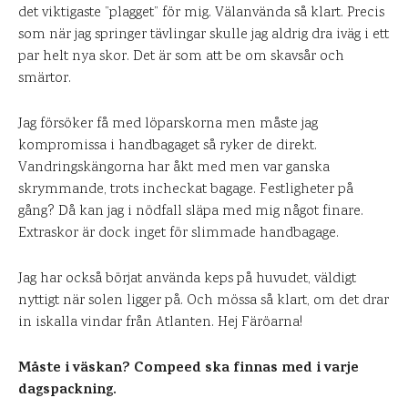
det viktigaste ”plagget” för mig. Välanvända så klart. Precis
som när jag springer tävlingar skulle jag aldrig dra iväg i ett
par helt nya skor. Det är som att be om skavsår och
smärtor.
Jag försöker få med löparskorna men måste jag
kompromissa i handbagaget så ryker de direkt.
Vandringskängorna har åkt med men var ganska
skrymmande, trots incheckat bagage. Festligheter på
gång? Då kan jag i nödfall släpa med mig något finare.
Extraskor är dock inget för slimmade handbagage.
Jag har också börjat använda keps på huvudet, väldigt
nyttigt när solen ligger på. Och mössa så klart, om det drar
in iskalla vindar från Atlanten. Hej Färöarna!
Måste i väskan? Compeed ska finnas med i varje
dagspackning.