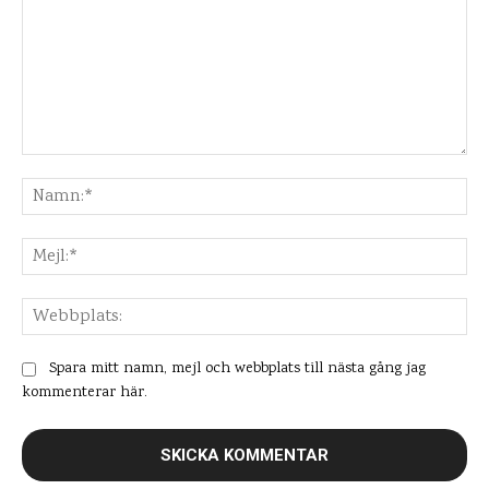
Kommentar:
Na
Mej
Web
Spara mitt namn, mejl och webbplats till nästa gång jag
kommenterar här.