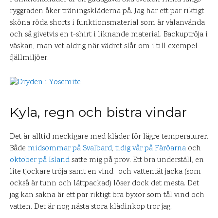
ryggraden åker träningskläderna på. Jag har ett par riktigt
sköna röda shorts i funktionsmaterial som är välanvända
och så givetvis en t-shirt i liknande material. Backuptröja i
väskan, man vet aldrig när vädret slår om i till exempel
fjällmiljöer.
Kyla, regn och bistra vindar
Det är alltid meckigare med kläder för lägre temperaturer.
Både
midsommar på Svalbard
,
tidig vår på Färöarna
och
oktober på Island
satte mig på prov. Ett bra underställ, en
lite tjockare tröja samt en vind- och vattentät jacka (som
också är tunn och lättpackad) löser dock det mesta. Det
jag kan sakna är ett par riktigt bra byxor som tål vind och
vatten. Det är nog nästa stora klädinköp tror jag.