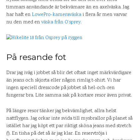
timmars användande är bekvämare än en axelväska. Jag
har haft en
LowePro-kameraväska
i flera år men varvar
nu den med en
väska från O’sprey
.
På resande fot
Drar jag iväg i jobbet så blir det oftast inget märkvärdigare
än jeans och skjorta eller någon rimlig t-shirt. Vi har
ingen speciell dresscode på jobbet så hel-och-ren
fungerar bra. Lite samma sak på kortare resor även privat.
På längre resor tänker jag bekvämlighet, allra helst
nattflygen. Jag orkar inte svida till mysbrallor på planet så
istället har jag köpt ett par riktigt sköna jeans med stretch
(!). En tisha på det så är jag klar. En reservtröja i