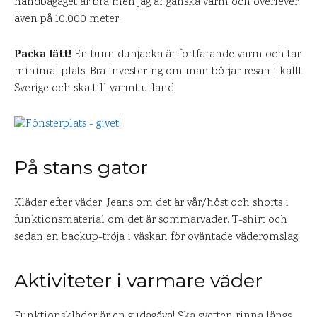
handbagaget är bra men jag är ganska varm och överlever
även på 10.000 meter.
Packa lätt!
En tunn dunjacka är fortfarande varm och tar
minimal plats. Bra investering om man börjar resan i kallt
Sverige och ska till varmt utland.
På stans gator
Kläder efter väder. Jeans om det är vår/höst och shorts i
funktionsmaterial om det är sommarväder. T-shirt och
sedan en backup-tröja i väskan för oväntade väderomslag.
Aktiviteter i varmare väder
Funktionskläder är en gudagåva! Ska svetten rinna längs