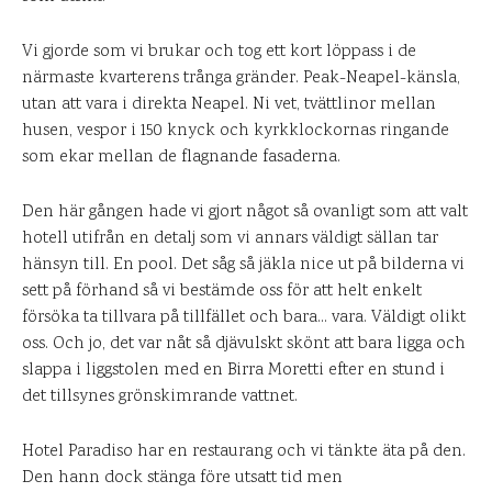
Vi gjorde som vi brukar och tog ett kort löppass i de
närmaste kvarterens trånga gränder. Peak-Neapel-känsla,
utan att vara i direkta Neapel. Ni vet, tvättlinor mellan
husen, vespor i 150 knyck och kyrkklockornas ringande
som ekar mellan de flagnande fasaderna.
Den här gången hade vi gjort något så ovanligt som att valt
hotell utifrån en detalj som vi annars väldigt sällan tar
hänsyn till. En pool. Det såg så jäkla nice ut på bilderna vi
sett på förhand så vi bestämde oss för att helt enkelt
försöka ta tillvara på tillfället och bara… vara. Väldigt olikt
oss. Och jo, det var nåt så djävulskt skönt att bara ligga och
slappa i liggstolen med en Birra Moretti efter en stund i
det tillsynes grönskimrande vattnet.
Hotel Paradiso har en restaurang och vi tänkte äta på den.
Den hann dock stänga före utsatt tid men