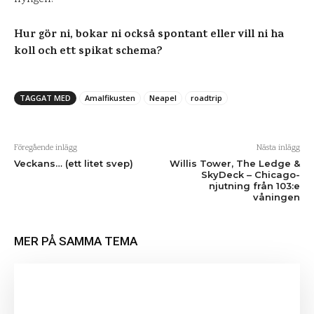
Hur gör ni, bokar ni också spontant eller vill ni ha
koll och ett spikat schema?
TAGGAT MED
Amalfikusten
Neapel
roadtrip
Föregående inlägg
Nästa inlägg
Veckans… (ett litet svep)
Willis Tower, The Ledge &
SkyDeck – Chicago-
njutning från 103:e
våningen
MER PÅ SAMMA TEMA