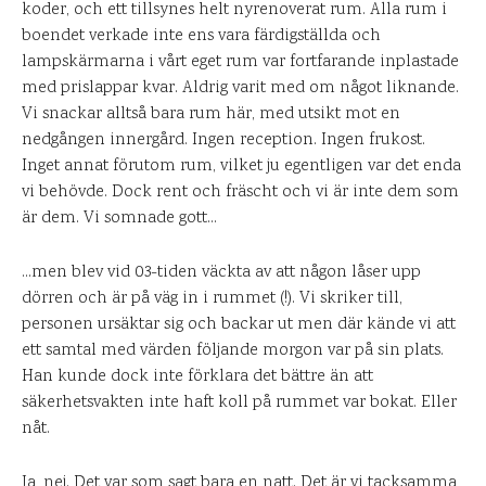
koder, och ett tillsynes helt nyrenoverat rum. Alla rum i
boendet verkade inte ens vara färdigställda och
lampskärmarna i vårt eget rum var fortfarande inplastade
med prislappar kvar. Aldrig varit med om något liknande.
Vi snackar alltså bara rum här, med utsikt mot en
nedgången innergård. Ingen reception. Ingen frukost.
Inget annat förutom rum, vilket ju egentligen var det enda
vi behövde. Dock rent och fräscht och vi är inte dem som
är dem. Vi somnade gott…
…men blev vid 03-tiden väckta av att någon låser upp
dörren och är på väg in i rummet (!). Vi skriker till,
personen ursäktar sig och backar ut men där kände vi att
ett samtal med värden följande morgon var på sin plats.
Han kunde dock inte förklara det bättre än att
säkerhetsvakten inte haft koll på rummet var bokat. Eller
nåt.
Ja, nej. Det var som sagt bara en natt. Det är vi tacksamma