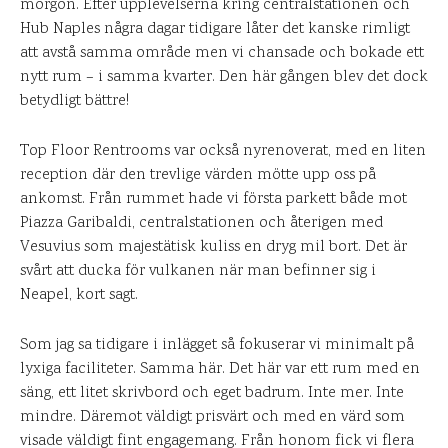
morgon. Efter upplevelserna kring centralstationen och
Hub Naples några dagar tidigare låter det kanske rimligt
att avstå samma område men vi chansade och bokade ett
nytt rum – i samma kvarter. Den här gången blev det dock
betydligt bättre!
Top Floor Rentrooms var också nyrenoverat, med en liten
reception där den trevlige värden mötte upp oss på
ankomst. Från rummet hade vi första parkett både mot
Piazza Garibaldi, centralstationen och återigen med
Vesuvius som majestätisk kuliss en dryg mil bort. Det är
svårt att ducka för vulkanen när man befinner sig i
Neapel, kort sagt.
Som jag sa tidigare i inlägget så fokuserar vi minimalt på
lyxiga faciliteter. Samma här. Det här var ett rum med en
säng, ett litet skrivbord och eget badrum. Inte mer. Inte
mindre. Däremot väldigt prisvärt och med en värd som
visade väldigt fint engagemang. Från honom fick vi flera