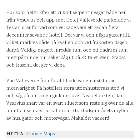
Hur som helst. Efter att vi kört serpentinvägar både ner
från Vesuvius och upp mot Hotel Valleverde parkerade vi
Teslan utanför vad som verkade vara ett sedan flera
decennier sovande hotell. Det var vi och några gäster till,
vilket märktes både på kvällen och vid frukosten dagen
därpå. Väldigt magert inredda rum och ett badrum som
mest påminde hur saker såg ut på 80-talet. Men! Städat
och fräscht, det ger vi dem.
Vad Valleverde framförallt hade var en utsikt utan
motsvarighet. På hotellets stora utomhusterrass stod vi
och såg på hur solen gick ner över Neapelbukten, där
Vesuvius snart var en svart siluett som reste sig över de alla
hundratusentals ljuskällorna i storstadsområdets myller
av hus, gator och motorvägar. Makalöst vackert!
HITTA
|
Google Maps