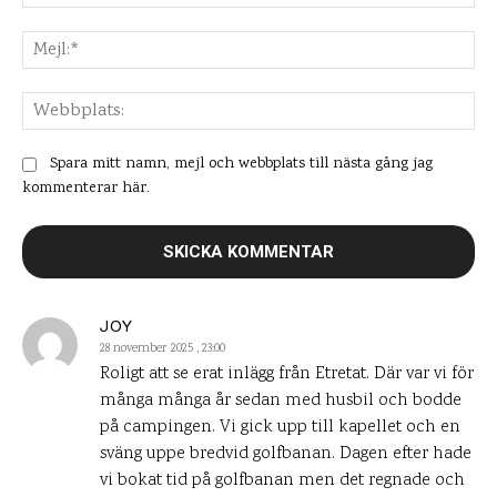
Mej
Web
Spara mitt namn, mejl och webbplats till nästa gång jag
kommenterar här.
JOY
28 november 2025 , 23:00
Roligt att se erat inlägg från Etretat. Där var vi för
många många år sedan med husbil och bodde
på campingen. Vi gick upp till kapellet och en
sväng uppe bredvid golfbanan. Dagen efter hade
vi bokat tid på golfbanan men det regnade och