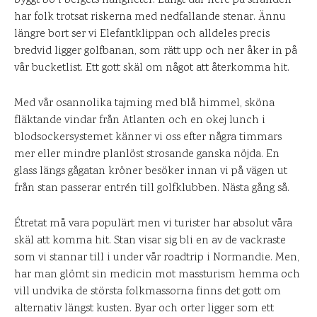
byggt bo i bergets håligheter. Långt där nere på stranden
har folk trotsat riskerna med nedfallande stenar. Ännu
längre bort ser vi Elefantklippan och alldeles precis
bredvid ligger golfbanan, som rätt upp och ner åker in på
vår bucketlist. Ett gott skäl om något att återkomma hit.
Med vår osannolika tajming med blå himmel, sköna
fläktande vindar från Atlanten och en okej lunch i
blodsockersystemet känner vi oss efter några timmars
mer eller mindre planlöst strosande ganska nöjda. En
glass längs gågatan kröner besöker innan vi på vägen ut
från stan passerar entrén till golfklubben. Nästa gång så.
Étretat må vara populärt men vi turister har absolut våra
skäl att komma hit. Stan visar sig bli en av de vackraste
som vi stannar till i under vår roadtrip i Normandie. Men,
har man glömt sin medicin mot massturism hemma och
vill undvika de största folkmassorna finns det gott om
alternativ längst kusten. Byar och orter ligger som ett