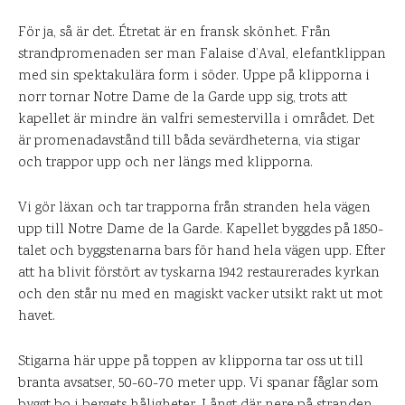
För ja, så är det. Étretat är en fransk skönhet. Från
strandpromenaden ser man Falaise d’Aval, elefantklippan
med sin spektakulära form i söder. Uppe på klipporna i
norr tornar Notre Dame de la Garde upp sig, trots att
kapellet är mindre än valfri semestervilla i området. Det
är promenadavstånd till båda sevärdheterna, via stigar
och trappor upp och ner längs med klipporna.
Vi gör läxan och tar trapporna från stranden hela vägen
upp till Notre Dame de la Garde. Kapellet byggdes på 1850-
talet och byggstenarna bars för hand hela vägen upp. Efter
att ha blivit förstört av tyskarna 1942 restaurerades kyrkan
och den står nu med en magiskt vacker utsikt rakt ut mot
havet.
Stigarna här uppe på toppen av klipporna tar oss ut till
branta avsatser, 50-60-70 meter upp. Vi spanar fåglar som