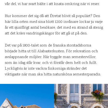
vår del, vi har svart bälte i att knata omkring när vi reser.
Hur kommer det sig då att Étretat blivit så populärt? Den
här lilla orten med sina blott 1200 invånare lockar ju varje
år ett sjusiffrigt antal besökare, det med en strand så stenig
att det krävs vandringskängor för att gå ut på den.
Det var på 1800-talet som de franska storstadsborna
började hitta ut till Alabasterkusten. För rekreation och
avslappnande miljöer. Här byggde man semestervillor,
som än idag står kvar, och vi förstår dem helt och fullt.
Lyckligtvis är inte vackra finkorniga stränder det
viktigaste när man ska hitta natursköna semesterparadis.