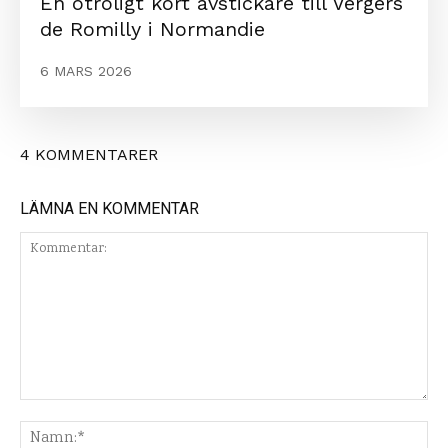
En otroligt kort avstickare till Vergers
de Romilly i Normandie
6 MARS 2026
4 KOMMENTARER
LÄMNA EN KOMMENTAR
Kommentar:
Na