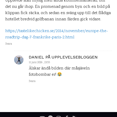
Upplevde stan mysig men ändå kommersialiserad, om
det nu går ihop. En promenad genom byn och en bild på
klippan fick räcka, och sedan en sväng upp till det flådiga
hotellet bredvid golfbanan innan färden gick vidare.
https://tastelikechicken.se/2014/november/europe-the-
roadtrip-dag-7-frankrike-paris-2.html
Svara
DANIEL PÅ UPPLEVELSEBLOGGEN
11 juni 2026 , 23:55
Älskar ändå bilden där måsjäveln
fotobombar er!
Svara