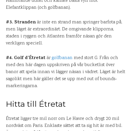
Hänförande utsikt och kanske bästa vyn mot
Elefantklippan (och golfbanan).
#3. Stranden
är inte en strand man springer barfota på,
men läget är extraordinärt. De omgivande klipporna,
staden i ryggen och Atlanten framför näsan gör den
verkligen speciell.
#4. Golf d’Étretat
är
golfbanan
med stort G. Från och
med den här dagen uppskriven på vår bucketlist över
banor att spela innan vi lägger näsan i vädret. Läget är helt
sagolikt men här gäller det se upp med out of bounds-
markeringarna.
Hitta till Étretat
Étretat ligger tre mil norr om Le Havre och drygt 20 mil
nordväst om Paris. Enklaste sättet att ta sig hit är med bil.