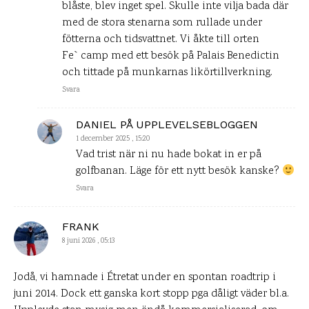
blåste, blev inget spel. Skulle inte vilja bada där
med de stora stenarna som rullade under
fötterna och tidsvattnet. Vi åkte till orten
Fe`camp med ett besök på Palais Benedictin
och tittade på munkarnas likörtillverkning.
Svara
DANIEL PÅ UPPLEVELSEBLOGGEN
1 december 2025 , 15:20
Vad trist när ni nu hade bokat in er på
golfbanan. Läge för ett nytt besök kanske?
Svara
FRANK
8 juni 2026 , 05:13
Jodå, vi hamnade i Étretat under en spontan roadtrip i
juni 2014. Dock ett ganska kort stopp pga dåligt väder bl.a.