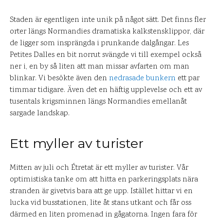
Staden är egentligen inte unik på något sätt. Det finns fler
orter längs Normandies dramatiska kalkstensklippor, där
de ligger som insprängda i prunkande dalgångar. Les
Petites Dalles en bit norrut svängde vi till exempel också
ner i, en by så liten att man missar avfarten om man
blinkar. Vi besökte även den
nedrasade bunkern
ett par
timmar tidigare. Även det en häftig upplevelse och ett av
tusentals krigsminnen längs Normandies emellanåt
sargade landskap.
Ett myller av turister
Mitten av juli och Étretat är ett myller av turister. Vår
optimistiska tanke om att hitta en parkeringsplats nära
stranden är givetvis bara att ge upp. Istället hittar vi en
lucka vid busstationen, lite åt stans utkant och får oss
därmed en liten promenad in gågatorna. Ingen fara för