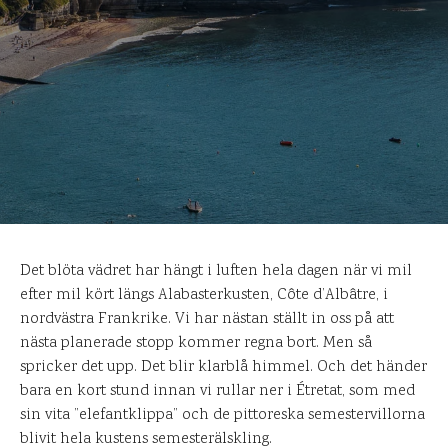
Det blöta vädret har hängt i luften hela dagen när vi mil
efter mil kört längs Alabasterkusten, Côte d’Albâtre, i
nordvästra Frankrike. Vi har nästan ställt in oss på att
nästa planerade stopp kommer regna bort. Men så
spricker det upp. Det blir klarblå himmel. Och det händer
bara en kort stund innan vi rullar ner i Étretat, som med
sin vita ”elefantklippa” och de pittoreska semestervillorna
blivit hela kustens semesterälskling.