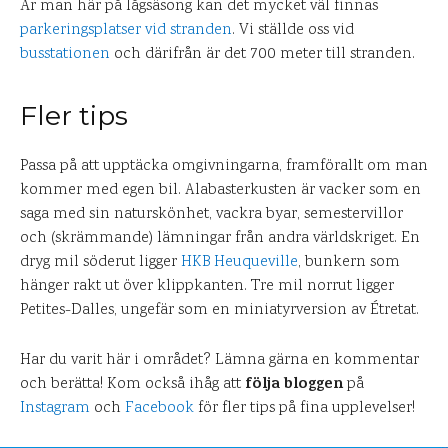
Är man här på lågsäsong kan det mycket väl finnas
parkeringsplatser vid stranden
. Vi ställde oss vid
busstationen
och därifrån är det 700 meter till stranden.
Fler tips
Passa på att upptäcka omgivningarna, framförallt om man
kommer med egen bil. Alabasterkusten är vacker som en
saga med sin naturskönhet, vackra byar, semestervillor
och (skrämmande) lämningar från andra världskriget. En
dryg mil söderut ligger
HKB Heuqueville
, bunkern som
hänger rakt ut över klippkanten. Tre mil norrut ligger
Petites-Dalles, ungefär som en miniatyrversion av Étretat.
Har du varit här i området? Lämna gärna en kommentar
följa bloggen
och berätta! Kom också ihåg att
på
Instagram
och
Facebook
för fler tips på fina upplevelser!