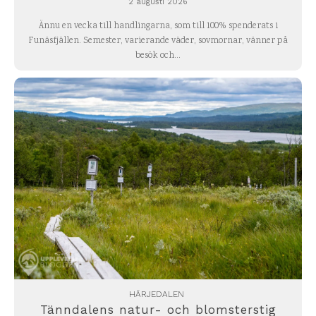
2 augusti 2026
Ännu en vecka till handlingarna, som till 100% spenderats i
Funäsfjällen. Semester, varierande väder, sovmornar, vänner på
besök och...
HÄRJEDALEN
Tänndalens natur- och blomsterstig