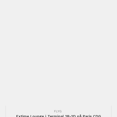
FLYG
Extime Lounge i Terminal 2B-2D på Paris CDG