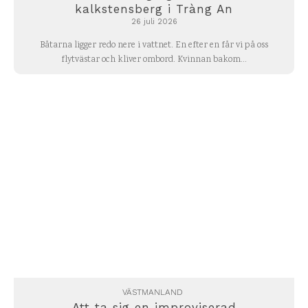
kalkstensberg i Tràng An
26 juli 2026
Båtarna ligger redo nere i vattnet. En efter en får vi på oss
flytvästar och kliver ombord. Kvinnan bakom...
VÄSTMANLAND
Att ta sig en improviserad