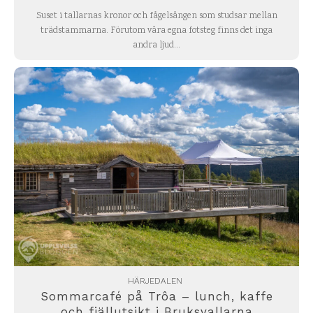
Suset i tallarnas kronor och fågelsången som studsar mellan
trädstammarna. Förutom våra egna fotsteg finns det inga
andra ljud...
HÄRJEDALEN
Sommarcafé på Trôa – lunch, kaffe
och fjällutsikt i Bruksvallarna