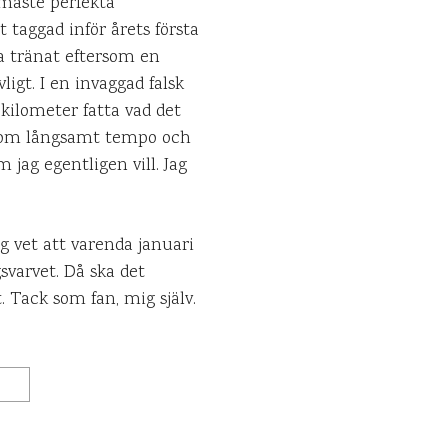
rmaste perfekta
 taggad inför årets första
ha tränat eftersom en
igt. I en invaggad falsk
kilometer fatta vad det
de om långsamt tempo och
 jag egentligen vill. Jag
ag vet att varenda januari
svarvet. Då ska det
 Tack som fan, mig själv.