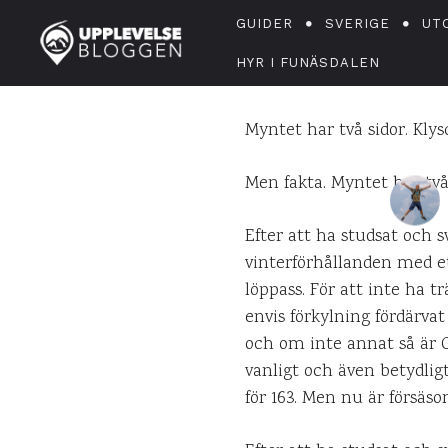
Det beror
GUIDER
SVERIGE
UT
HYR I FUNÄSDALEN
Myntet har två sidor. Kly
Men fakta. Myntet har två
Efter att ha studsat och s
vinterförhållanden med ett
löppass. För att inte ha 
envis förkylning fördärvat
och om inte annat så är G
vanligt och även betydligt
för 163. Men nu är försäso