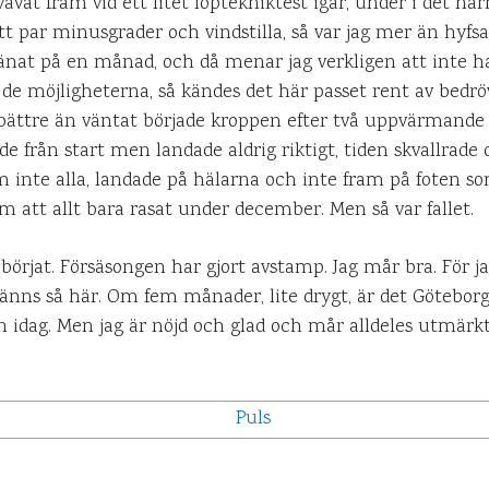
vävat fram vid ett litet löptekniktest igår, under i det nä
 par minusgrader och vindstilla, så var jag mer än hyfsat
tränat på en månad, och då menar jag verkligen att inte 
 de möjligheterna, så kändes det här passet rent av bedrövl
bättre än väntat började kroppen efter två uppvärmande 
e från start men landade aldrig riktigt, tiden skvallra
 inte alla, landade på hälarna och inte fram på foten som
m att allt bara rasat under december. Men så var fallet.
 börjat. Försäsongen har gjort avstamp. Jag mår bra. För j
 känns så här. Om fem månader, lite drygt, är det Göteborg
n idag. Men jag är nöjd och glad och mår alldeles utmärkt.