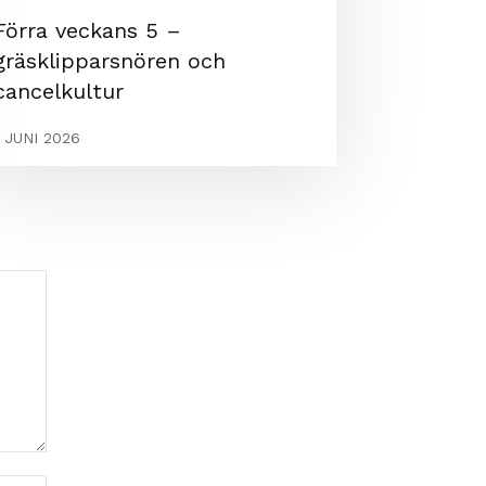
Förra veckans 5 –
gräsklipparsnören och
cancelkultur
1 JUNI 2026
Webbplats: