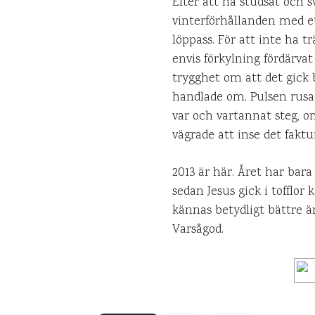
Efter att ha studsat och s
vinterförhållanden med ett
löppass. För att inte ha 
envis förkylning fördärvat
trygghet om att det gick 
handlade om. Pulsen rusad
var och vartannat steg, om
vägrade att inse det faktu
2013 är här. Året har bara
sedan Jesus gick i tofflor
kännas betydligt bättre ä
Varsågod.