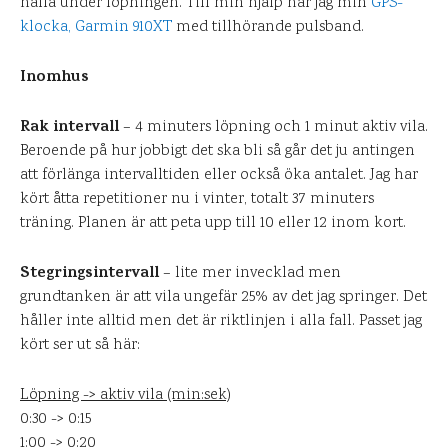
hålla under löpningen. Till min hjälp har jag min
GPS-
klocka, Garmin 910XT
med tillhörande pulsband.
Inomhus
Rak intervall
– 4 minuters löpning och 1 minut aktiv vila.
Beroende på hur jobbigt det ska bli så går det ju antingen
att förlänga intervalltiden eller också öka antalet. Jag har
kört åtta repetitioner nu i vinter, totalt 37 minuters
träning. Planen är att peta upp till 10 eller 12 inom kort.
Stegringsintervall
– lite mer invecklad men
grundtanken är att vila ungefär 25% av det jag springer. Det
håller inte alltid men det är riktlinjen i alla fall. Passet jag
kört ser ut så här:
Löpning -> aktiv vila (min:sek)
0:30 -> 0:15
1:00 -> 0:20