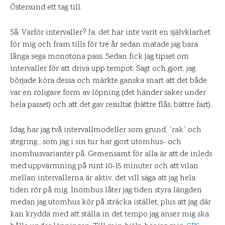
Östersund ett tag till.
Så. Varför intervaller? Ja, det har inte varit en självklarhet
för mig och fram tills för tre år sedan matade jag bara
långa sega monotona pass. Sedan fick jag tipset om
intervaller för att driva upp tempot. Sagt och gjort, jag
började köra dessa och märkte ganska snart att det både
var en roligare form av löpning (det händer saker under
hela passet) och att det gav resultat (bättre flås, bättre fart).
Idag har jag två intervallmodeller som grund, ”rak” och
stegring , som jag i sin tur har gjort utomhus- och
inomhusvarianter på. Gemensamt för alla är att de inleds
med uppvärmning på runt 10-15 minuter och att vilan
mellan intervallerna är aktiv, det vill säga att jag hela
tiden rör på mig. Inomhus låter jag tiden styra längden
medan jag utomhus kör på sträcka istället, plus att jag där
kan krydda med att ställa in det tempo jag anser mig ska