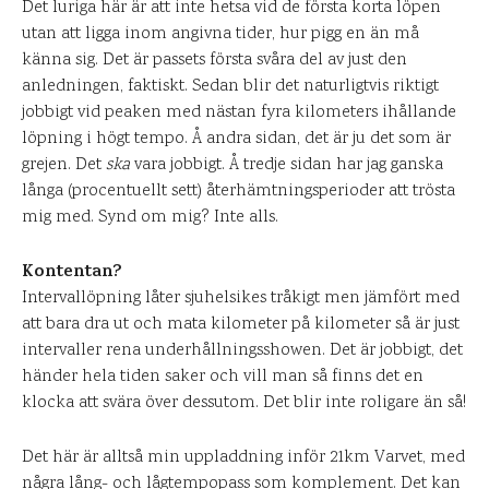
Det luriga här är att inte hetsa vid de första korta löpen
utan att ligga inom angivna tider, hur pigg en än må
känna sig. Det är passets första svåra del av just den
anledningen, faktiskt. Sedan blir det naturligtvis riktigt
jobbigt vid peaken med nästan fyra kilometers ihållande
löpning i högt tempo. Å andra sidan, det är ju det som är
grejen. Det
ska
vara jobbigt. Å tredje sidan har jag ganska
långa (procentuellt sett) återhämtningsperioder att trösta
mig med. Synd om mig? Inte alls.
Kontentan?
Intervallöpning låter sjuhelsikes tråkigt men jämfört med
att bara dra ut och mata kilometer på kilometer så är just
intervaller rena underhållningsshowen. Det är jobbigt, det
händer hela tiden saker och vill man så finns det en
klocka att svära över dessutom. Det blir inte roligare än så!
Det här är alltså min uppladdning inför 21km Varvet, med
några lång- och lågtempopass som komplement. Det kan