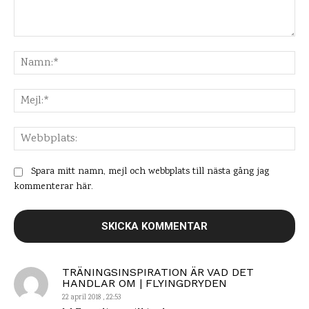
Kommentar:
Na
Mej
Web
Spara mitt namn, mejl och webbplats till nästa gång jag
kommenterar här.
TRÄNINGSINSPIRATION ÄR VAD DET
HANDLAR OM | FLYINGDRYDEN
22 april 2018 , 22:53