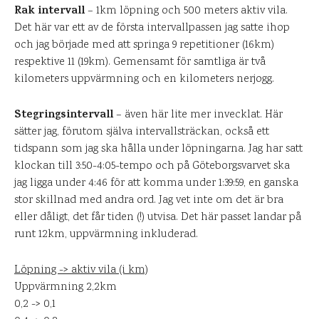
Rak intervall
– 1km löpning och 500 meters aktiv vila.
Det här var ett av de första intervallpassen jag satte ihop
och jag började med att springa 9 repetitioner (16km)
respektive 11 (19km). Gemensamt för samtliga är två
kilometers uppvärmning och en kilometers nerjogg.
Stegringsintervall
– även här lite mer invecklat. Här
sätter jag, förutom själva intervallsträckan, också ett
tidspann som jag ska hålla under löpningarna. Jag har satt
klockan till 3:50-4:05-tempo och på Göteborgsvarvet ska
jag ligga under 4:46 för att komma under 1:39:59, en ganska
stor skillnad med andra ord. Jag vet inte om det är bra
eller dåligt, det får tiden (!) utvisa. Det här passet landar på
runt 12km, uppvärmning inkluderad.
Löpning -> aktiv vila (i km)
Uppvärmning 2,2km
0,2 -> 0,1