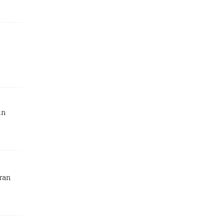
nn
ran