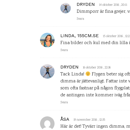
DRYDEN
14 oktober 2016 , 20:11
Dimmporr är fina grejer, v
Svara
LINDA, 155CM.SE
15 oktober 2016 , 12:2
Fina bilder och kul med din lilla 
Svara
DRYDEN
16 oktober 2016 , 22:36
Tack Linda!
Flygen beter sig of
dimma är jättevanligt. Fattar inte v
som ofta fastnar på någon flygplat
de antingen inte kommer iväg från 
Svara
ÅSA
19 november 2016 , 12:35
Här är det! Tyvärr ingen dimma, men