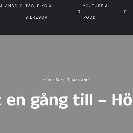
MLANDS
TÅG, FLYG &
YOUTUBE &
BILRESOR
PODD
SKÄRGÅRN
JÄMTLAND
t en gång till – H