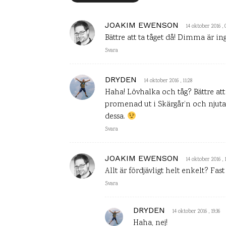
JOAKIM EWENSON
14 oktober 2016 , 
Bättre att ta tåget då! Dimma är in
Svara
DRYDEN
14 oktober 2016 , 11:28
Haha! Lövhalka och tåg? Bättre att 
promenad ut i Skärgår’n och njuta a
dessa.
Svara
JOAKIM EWENSON
14 oktober 2016 , 
Allt är fördjävligt helt enkelt? Fas
Svara
DRYDEN
14 oktober 2016 , 19:36
Haha, nej!