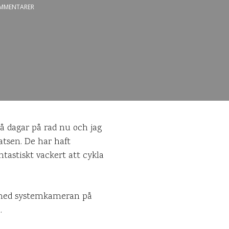
MMENTARER
å dagar på rad nu och jag
atsen. De har haft
ntastiskt vackert att cykla
ta med systemkameran på
.