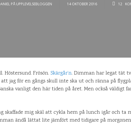
ANIEL PÅ UPPLEVELSEBLOGGEN
14 OKTOBER 2016
12
KO
ll. Höstersund. Frösön.
Skärgår’n
. Dimman har legat tät tv
 att jag för en gångs skull inte ska ut och ränna på flygpl
anska vanligt den här tiden på året. Men också väldigt fa
t jag skaffade mig skäl att cykla hem på lunch igår och 
imman ändå lättat lite jämfört med tidigare på morgonen