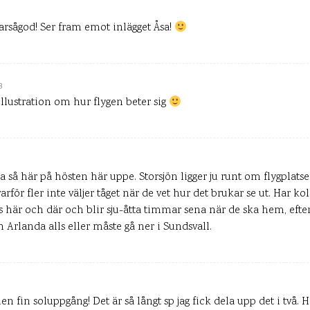
arsågod! Ser fram emot inlägget Åsa!
3
illustration om hur flygen beter sig
ta så här på hösten här uppe. Storsjön ligger ju runt om flygplats
arför fler inte väljer tåget när de vet hur det brukar se ut. Har ko
s här och där och blir sju-åtta timmar sena när de ska hem, eft
Arlanda alls eller måste gå ner i Sundsvall.
 fin soluppgång! Det är så långt sp jag fick dela upp det i två. H