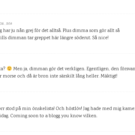
16 , 19:54
g har ju nån grej för det alltså. Plus dimma som gör allt så
tills dimman tar greppet här längre söderut. Så nice!
tta?
Men ja, dimman gör det verkligen. Egentligen, den försva
 morse och då är bron inte särskilt lång heller. Mäktigt!
r stod på min önskelista! Och höstlöv! Jag hade med mig kame
d idag. Coming soon to a blogg you know vilken.