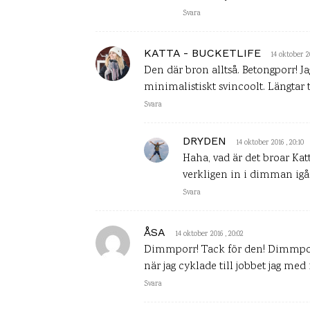
Svara
KATTA - BUCKETLIFE
14 oktober 20
Den där bron alltså. Betongporr! Ja
minimalistiskt svincoolt. Längtar 
Svara
DRYDEN
14 oktober 2016 , 20:10
Haha, vad är det broar Ka
verkligen in i dimman igår
Svara
ÅSA
14 oktober 2016 , 20:02
Dimmporr! Tack för den! Dimmpor
när jag cyklade till jobbet jag me
Svara