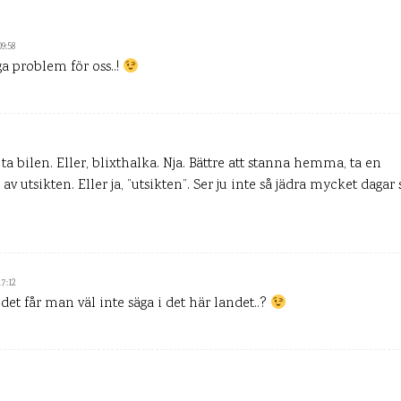
09:58
ga problem för oss..!
ta bilen. Eller, blixthalka. Nja. Bättre att stanna hemma, ta en
v utsikten. Eller ja, ”utsikten”. Ser ju inte så jädra mycket daga
17:12
t det får man väl inte säga i det här landet..?