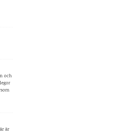
en och
llegor
ersom
är är