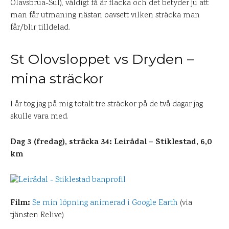
Olavsbrua-Sul), väldigt få är flacka och det betyder ju att
man får utmaning nästan oavsett vilken sträcka man
får/blir tilldelad.
St Olovsloppet vs Dryden –
mina sträckor
I år tog jag på mig totalt tre sträckor på de två dagar jag
skulle vara med.
Dag 3 (fredag), sträcka 34: Leirådal – Stiklestad, 6,0
km
Film:
Se min löpning animerad i Google Earth
(via
tjänsten Relive)