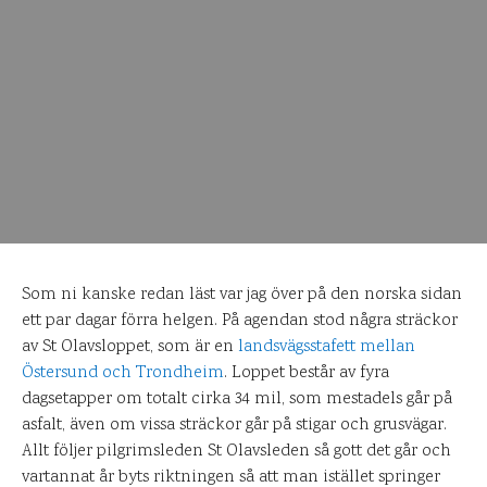
Som ni kanske redan läst var jag över på den norska sidan
ett par dagar förra helgen. På agendan stod några sträckor
av St Olavsloppet, som är en
landsvägsstafett mellan
Östersund och Trondheim
. Loppet består av fyra
dagsetapper om totalt cirka 34 mil, som mestadels går på
asfalt, även om vissa sträckor går på stigar och grusvägar.
Allt följer pilgrimsleden St Olavsleden så gott det går och
vartannat år byts riktningen så att man istället springer