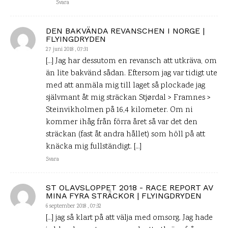
Svara
DEN BAKVÄNDA REVANSCHEN I NORGE |
FLYINGDRYDEN
27 juni 2018 , 07:31
[…] Jag har dessutom en revansch att utkräva, om
än lite bakvänd sådan. Eftersom jag var tidigt ute
med att anmäla mig till laget så plockade jag
självmant åt mig sträckan Stjørdal > Framnes >
Steinvikholmen på 16,4 kilometer. Om ni
kommer ihåg från förra året så var det den
sträckan (fast åt andra hållet) som höll på att
knäcka mig fullständigt. […]
Svara
ST OLAVSLOPPET 2018 - RACE REPORT AV
MINA FYRA STRÄCKOR | FLYINGDRYDEN
6 september 2018 , 07:32
[…] jag så klart på att välja med omsorg. Jag hade