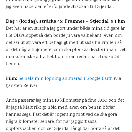
jag även hade den efterföljande sträckan till Stjørdal.
Dag 4 (lördag), sträcka 45: Framnes – Stjørdal, 9,1 km
Det här är en sträcka jag gjort under båda mina tidigare år
i St Olavsloppet så den borde ju vara välbekant. Även om
det ser ut att vara ett behagligt medlut sista halvmilen så
är det några höjdmeter som ska plockas dessförinnan. Det
märks kanske allra helst om man redan har sträcka 44 i
benen.
Film:
Se hela min löpning animerad i Google Earth
(via
tjänsten Relive)
Ändå passerar jag mina 10 kilometer på fina 50:50 och det
är jag så klart riktigt nöjd med, även om benen börjar
kännas sega. Fast det är ingenting mot vad de ska göra
några kilometer senare, för när jag gjort sista
uppförsbacken och ser Stjørdal långt där borta så är det