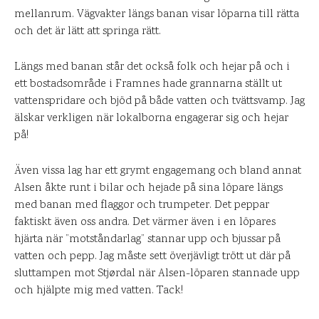
mellanrum. Vägvakter längs banan visar löparna till rätta
och det är lätt att springa rätt.
Längs med banan står det också folk och hejar på och i
ett bostadsområde i Framnes hade grannarna ställt ut
vattenspridare och bjöd på både vatten och tvättsvamp. Jag
älskar verkligen när lokalborna engagerar sig och hejar
på!
Även vissa lag har ett grymt engagemang och bland annat
Alsen åkte runt i bilar och hejade på sina löpare längs
med banan med flaggor och trumpeter. Det peppar
faktiskt även oss andra. Det värmer även i en löpares
hjärta när ”motståndarlag” stannar upp och bjussar på
vatten och pepp. Jag måste sett överjävligt trött ut där på
sluttampen mot Stjørdal när Alsen-löparen stannade upp
och hjälpte mig med vatten. Tack!