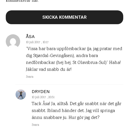
kommenterar här.
ÅSA
10 juli 2017 , 10:17
”Vissa har bara uppförsbackar (ja, jag pratar med
dig Stjørdal-Gevingåsen), andra bara
nedförsbackar (hej hej, St Olavsbrua-Sul)” Haha!
Jäklar vad snabb du är!
Svara
DRYDEN
10 juli 2017 , 20:51
Tack Åsa! Ja, alltså. Det går snabbt när det går
snabbt. Ibland händer det. Jag vill springa
ännu snabbare ju. Hur gör jag det?
Svara