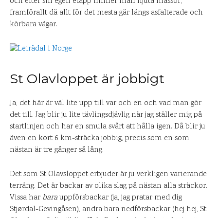
och efter sin egen etapp hinner man njuta massor,
framförallt då allt för det mesta går längs asfalterade och
körbara vägar.
St Olavloppet är jobbigt
Ja, det här är väl lite upp till var och en och vad man gör
det till. Jag blir ju lite tävlingsdjävlig när jag ställer mig på
startlinjen och har en smula svårt att hålla igen. Då blir ju
även en kort 6 km-sträcka jobbig, precis som en som
nästan är tre gånger så lång.
Det som St Olavsloppet erbjuder är ju verkligen varierande
terräng. Det är backar av olika slag på nästan alla sträckor.
Vissa har
bara
uppförsbackar (ja, jag pratar med dig
Stjørdal-Gevingåsen), andra bara nedförsbackar (hej hej, St