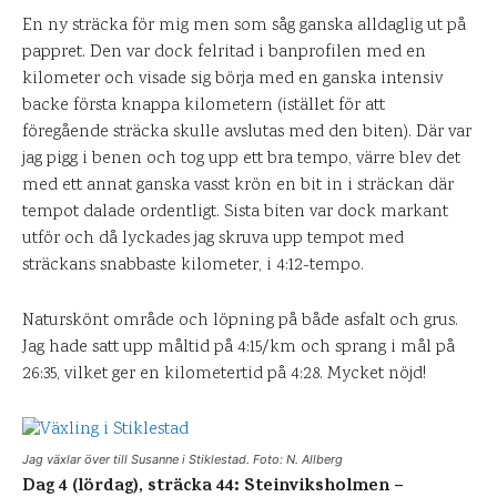
En ny sträcka för mig men som såg ganska alldaglig ut på
pappret. Den var dock felritad i banprofilen med en
kilometer och visade sig börja med en ganska intensiv
backe första knappa kilometern (istället för att
föregående sträcka skulle avslutas med den biten). Där var
jag pigg i benen och tog upp ett bra tempo, värre blev det
med ett annat ganska vasst krön en bit in i sträckan där
tempot dalade ordentligt. Sista biten var dock markant
utför och då lyckades jag skruva upp tempot med
sträckans snabbaste kilometer, i 4:12-tempo.
Naturskönt område och löpning på både asfalt och grus.
Jag hade satt upp måltid på 4:15/km och sprang i mål på
26:35, vilket ger en kilometertid på 4:28. Mycket nöjd!
Jag växlar över till Susanne i Stiklestad. Foto: N. Allberg
Dag 4 (lördag), sträcka 44: Steinviksholmen –