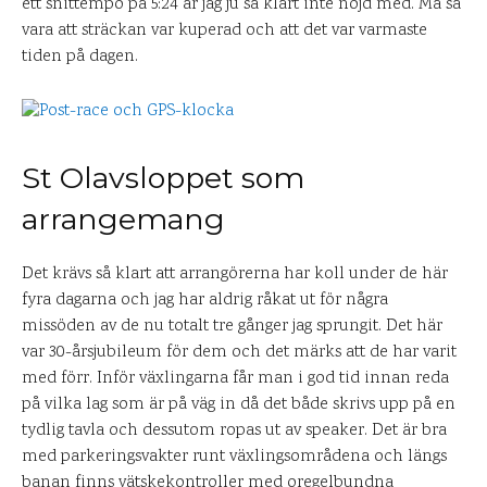
ett snittempo på 5:24 är jag ju så klart inte nöjd med. Må så
vara att sträckan var kuperad och att det var varmaste
tiden på dagen.
St Olavsloppet som
arrangemang
Det krävs så klart att arrangörerna har koll under de här
fyra dagarna och jag har aldrig råkat ut för några
missöden av de nu totalt tre gånger jag sprungit. Det här
var 30-årsjubileum för dem och det märks att de har varit
med förr. Inför växlingarna får man i god tid innan reda
på vilka lag som är på väg in då det både skrivs upp på en
tydlig tavla och dessutom ropas ut av speaker. Det är bra
med parkeringsvakter runt växlingsområdena och längs
banan finns vätskekontroller med oregelbundna