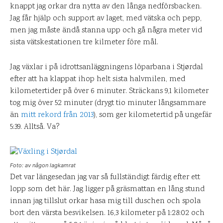
knappt jag orkar dra nytta av den långa nedförsbacken.
Jag får hjälp och support av laget, med vätska och pepp,
men jag måste ändå stanna upp och gå några meter vid
sista vätskestationen tre kilmeter före mål.
Jag växlar i på idrottsanläggningens löparbana i Stjørdal
efter att ha klappat ihop helt sista halvmilen, med
kilometertider på över 6 minuter. Sträckans 9,1 kilometer
tog mig över 52 minuter (drygt tio minuter långsammare
än
mitt rekord från 2013
), som ger kilometertid på ungefär
5:39. Alltså. Va?
Foto: av någon lagkamrat
Det var längesedan jag var så fullständigt färdig efter ett
lopp som det här. Jag ligger på gräsmattan en lång stund
innan jag tillslut orkar hasa mig till duschen och spola
bort den värsta besvikelsen. 16,3 kilometer på 1:28:02 och