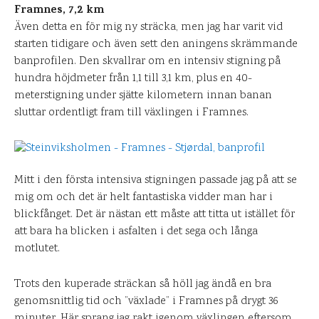
Framnes, 7,2 km
Även detta en för mig ny sträcka, men jag har varit vid
starten tidigare och även sett den aningens skrämmande
banprofilen. Den skvallrar om en intensiv stigning på
hundra höjdmeter från 1,1 till 3,1 km, plus en 40-
meterstigning under sjätte kilometern innan banan
sluttar ordentligt fram till växlingen i Framnes.
Mitt i den första intensiva stigningen passade jag på att se
mig om och det är helt fantastiska vidder man har i
blickfånget. Det är nästan ett måste att titta ut istället för
att bara ha blicken i asfalten i det sega och långa
motlutet.
Trots den kuperade sträckan så höll jag ändå en bra
genomsnittlig tid och ”växlade” i Framnes på drygt 36
minuter. Här sprang jag rakt igenom växlingen eftersom