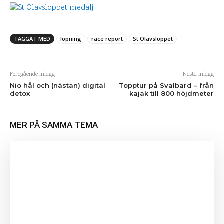
TAGGAT MED
löpning
race report
St Olavsloppet
Föregående inlägg
Nästa inlägg
Nio hål och (nästan) digital
Topptur på Svalbard – från
detox
kajak till 800 höjdmeter
MER PÅ SAMMA TEMA