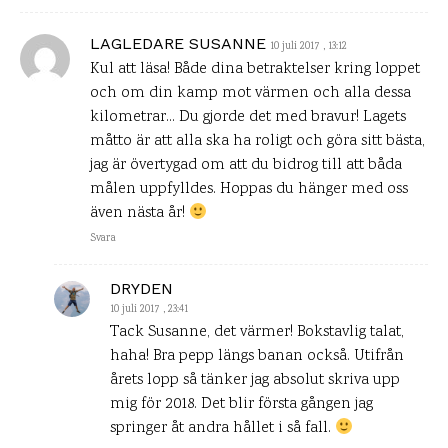
LAGLEDARE SUSANNE
10 juli 2017 , 13:12
Kul att läsa! Både dina betraktelser kring loppet
och om din kamp mot värmen och alla dessa
kilometrar… Du gjorde det med bravur! Lagets
måtto är att alla ska ha roligt och göra sitt bästa,
jag är övertygad om att du bidrog till att båda
målen uppfylldes. Hoppas du hänger med oss
även nästa år!
Svara
DRYDEN
10 juli 2017 , 23:41
Tack Susanne, det värmer! Bokstavlig talat,
haha! Bra pepp längs banan också. Utifrån
årets lopp så tänker jag absolut skriva upp
mig för 2018. Det blir första gången jag
springer åt andra hållet i så fall.