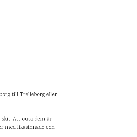
org till Trelleborg eller
 skit. Att outa dem är
per med likasinnade och