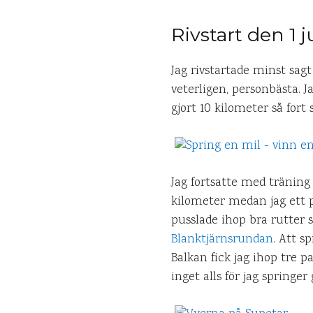
Rivstart den 1 j
Jag rivstartade minst sagt
veterligen, personbästa. 
gjort 10 kilometer så fort
Jag fortsatte med tränin
kilometer medan jag ett p
pusslade ihop bra rutter 
Blanktjärnsrundan
. Att s
Balkan fick jag ihop tre p
inget alls för jag springe