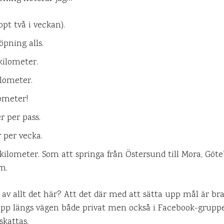
ppt två i veckan).
pning alls.
kilometer.
lometer.
ometer!
r per pass.
r per vecka.
 kilometer. Som att springa från Östersund till Mora, Göteb
m.
av allt det här? Att det där med att sätta upp mål är bra
 pepp längs vägen både privat men också i Facebook-grup
skattas.