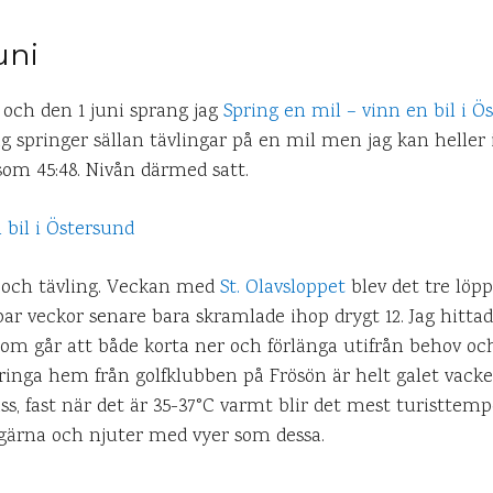
uni
 och den 1 juni sprang jag
Spring en mil – vinn en bil i Ö
Jag springer sällan tävlingar på en mil men jag kan helle
 som 45:48. Nivån därmed satt.
g och tävling. Veckan med
St. Olavsloppet
blev det tre löpp
ar veckor senare bara skramlade ihop drygt 12. Jag hittad
som går att både korta ner och förlänga utifrån behov o
pringa hem från golfklubben på Frösön är helt galet vacke
ass, fast när det är 35-37°C varmt blir det mest turisttemp
r gärna och njuter med vyer som dessa.