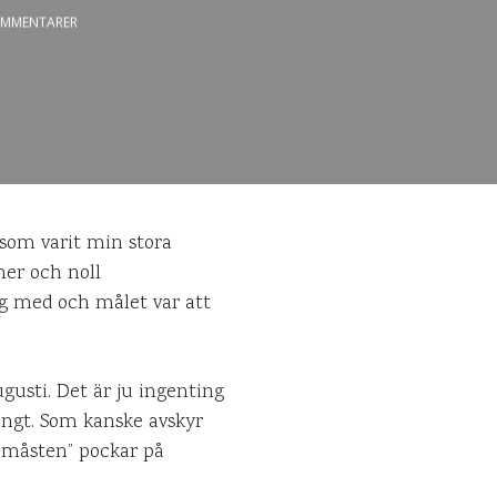
MMENTARER
 som varit min stora
er och noll
ng med och målet var att
ugusti. Det är ju ingenting
långt. Som kanske avskyr
 ”måsten” pockar på