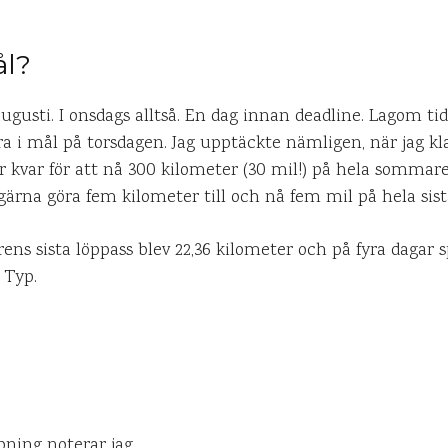
ål?
 augusti. I onsdags alltså. En dag innan deadline. Lagom ti
era i mål på torsdagen. Jag upptäckte nämligen, när jag 
r kvar för att nå 300 kilometer (30 mil!) på hela sommar
 gärna göra fem kilometer till och nå fem mil på hela sis
ns sista löppass blev 22,36 kilometer och på fyra dagar s
 Typ.
öpning noterar jag…