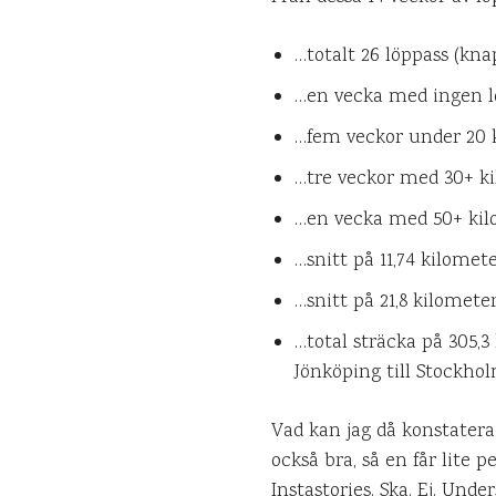
…totalt 26 löppass (kna
…en vecka med ingen lö
…fem veckor under 20 
…tre veckor med 30+ ki
…en vecka med 50+ kil
…snitt på 11,74 kilomete
…snitt på 21,8 kilomete
…total sträcka på 305,3
Jönköping till Stockhol
Vad kan jag då konstatera 
också bra, så en får lite
Instastories. Ska. Ej. Under