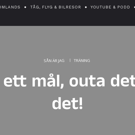
OMLANDS
TÅG, FLYG & BILRESOR
YOUTUBE & PODD
SÅN ÄR JAG
TRÄNING
 ett mål, outa de
det!