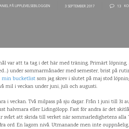
ANIEL PÅ UPPLEVELSEBLOGGEN
3 SEPTEMBER 2017
13
KO
l var att ta tag i det här med träning. Primärt löpning,
ded…) under sommarmånader med semester, brist på rutin
å
min bucketlist
som jag skrev i slutet på maj stod löpni
å mil i veckan under juni, juli och augusti.
 i veckan. Två milpass på sju dagar. Från 1 juni till 31 a
st halvmara eller Lidingölopp. Fast för andra är det skit
ar svårt att skrida till verket när sommarledighetens alla
a ord. En lagom nivå. Utmanande men inte ouppnåelig.