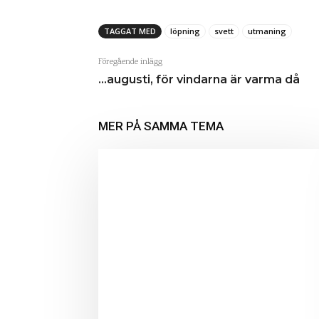
TAGGAT MED
löpning
svett
utmaning
Föregående inlägg
…augusti, för vindarna är varma då
MER PÅ SAMMA TEMA