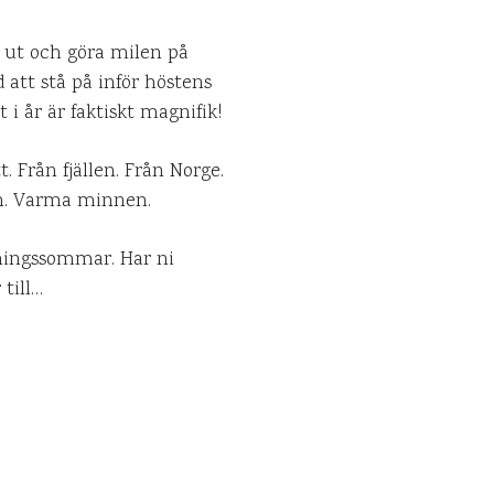
a ut och göra milen på
 att stå på inför höstens
 i år är faktiskt magnifik!
. Från fjällen. Från Norge.
en. Varma minnen.
räningssommar. Har ni
 till…