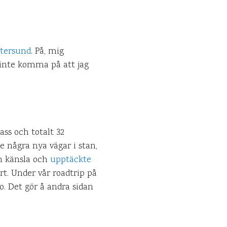
stersund
. På, mig
r inte komma på att jag
ass och totalt 32
e några nya vägar i stan,
ch känsla och
upptäckte
rt. Under vår roadtrip på
o. Det gör å andra sidan