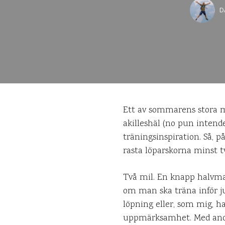
D
Ett av sommarens stora må
akilleshäl (no pun inten
träningsinspiration. Så, p
rasta löparskorna minst tv
Två mil. En knapp halvmara
om man ska träna inför ju
löpning eller, som mig, h
uppmärksamhet. Med andr