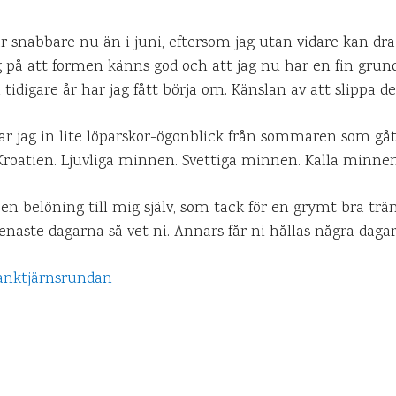
 är snabbare nu än i juni, eftersom jag utan vidare kan dr
g på att formen känns god och att jag nu har en fin grund
tidigare år har jag fått börja om. Känslan av att slippa det
ar jag in lite löparskor-ögonblick från sommaren som gått
Kroatien. Ljuvliga minnen. Svettiga minnen. Kalla minn
t en belöning till mig själv, som tack för en grymt bra t
enaste dagarna så vet ni. Annars får ni hållas några dagar