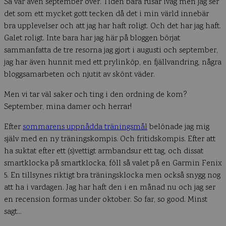
Så var även september över. Tiden bara rusar iväg men jag ser
det som ett mycket gott tecken då det i min värld innebär
bra upplevelser och att jag har haft roligt. Och det har jag haft.
Galet roligt. Inte bara har jag här på bloggen börjat
sammanfatta de tre resorna jag gjort i augusti och september,
jag har även hunnit med ett prylinköp, en fjällvandring, några
bloggsamarbeten och njutit av skönt väder.
Men vi tar väl saker och ting i den ordning de kom?
September, mina damer och herrar!
Efter
sommarens uppnådda träningsmål
belönade jag mig
själv med en ny träningskompis. Och fritidskompis. Efter att
ha suktat efter ett (s)vettigt armbandsur ett tag, och dissat
smartklocka på smartklocka, föll så valet på en Garmin Fenix
5. En tillsynes riktigt bra träningsklocka men också snygg nog
att ha i vardagen. Jag har haft den i en månad nu och jag ser
en recension formas under oktober. So far, so good. Minst
sagt…