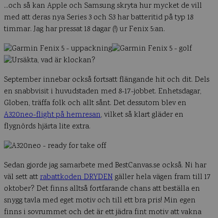
…och så kan Apple och Samsung skryta hur mycket de vill
med att deras nya Series 3 och S3 har batteritid på typ 18
timmar. Jag har pressat 18 dagar (!) ur Fenix 5:an.
September innebar också fortsatt flängande hit och dit. Dels
en snabbvisit i huvudstaden med 8-17-jobbet. Enhetsdagar,
Globen, träffa folk och allt sånt. Det dessutom blev en
A320neo-flight på hemresan
, vilket så klart gläder en
flygnörds hjärta lite extra.
Sedan gjorde jag samarbete med BestCanvas.se också. Ni har
väl sett att
rabattkoden DRYDEN
gäller hela vägen fram till 17
oktober? Det finns alltså fortfarande chans att beställa en
snygg tavla med eget motiv och till ett bra pris! Min egen
finns i sovrummet och det är ett jädra fint motiv att vakna