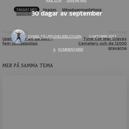
TAGGAT MED
bloggen
Månadssammanfattning
30 dagar av september
september
Föregående inlägg
Nästa inlägg
DANIEL PÅ UPPLEVELSEBLOGGEN
3 OKTOBER 2017
Upplevelser att ge bort –
Tyne Cot War Graves
fem julklappstips
Cemetery och de 12000
gravarna
6
KOMMENTARER
MER PÅ SAMMA TEMA