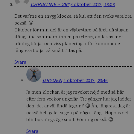
CHRISTINE - 29°
3 oktober 2017 , 18:08
Det var’me en snygg klocka, så kul att den tycks vara bra
också. 🙂
Oktober för min del är en vågbrytare på året, då stugan
stäng, fina sommarminnen paketeras, en fas av mer
träning börjar och viss planering inför kommande
långresa börjar så smått tittas på.
Svara
DRYDEN
4 oktober 2017 , 23:46
Ja men klockan är jag mycket nöjd med så här
efter fem veckor ungefär. Tre gånger har jag laddat
den, det är väl ändå lagom? 😉 Åh, långresa. Jag är
också helt galet sugen på något långt. Hoppas det
blir bokningsläge snart. För mig också. 😉
Svara