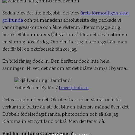
Sedan blev det lite helgjobb, det blev
årets förmodligen sista
golfrunda
och på månadens absolut sista dag packade vi
vandringsväskorna och åkte västerut. Eftersom jag aldrig
besökt Blåhammarens fjällstation så blev det destinationen
en stormig höstlördag. Om den har jag inte bloggat än, men
det får bli en oktobersak tänker jag.
En bild får jag dock in. Den berättar dock inte hela
sanningen. Ni vet, det där om att det blåste 25 m/s i byarna…
Foto: Robert Rydén /
travelphoto.se
Det var september det. Oktober har redan startat och det
verkar inte bättre än att det blir en intensiv månad även det.
Dubbelt födelsedagsfirande, photocation och så ska jag
klämma in ett nytt land också. Men det tar vi då.
Vad har ni för oktoberplaner?
ÄVENTYR
SÅN ÄR JAG