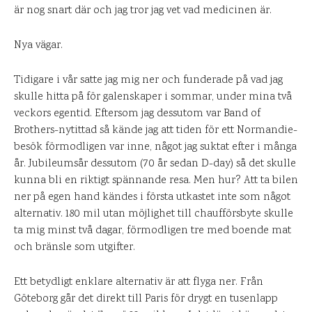
är nog snart där och jag tror jag vet vad medicinen är.
Nya vägar.
Tidigare i vår satte jag mig ner och funderade på vad jag
skulle hitta på för galenskaper i sommar, under mina två
veckors egentid. Eftersom jag dessutom var Band of
Brothers-nytittad så kände jag att tiden för ett Normandie-
besök förmodligen var inne, något jag suktat efter i många
år. Jubileumsår dessutom (70 år sedan D-day) så det skulle
kunna bli en riktigt spännande resa. Men hur? Att ta bilen
ner på egen hand kändes i första utkastet inte som något
alternativ. 180 mil utan möjlighet till chaufförsbyte skulle
ta mig minst två dagar, förmodligen tre med boende mat
och bränsle som utgifter.
Ett betydligt enklare alternativ är att flyga ner. Från
Göteborg går det direkt till Paris för drygt en tusenlapp