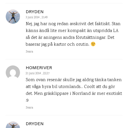
DRYDEN
3 juni 2014 , 21:49
Nej, jag har nog redan avskrivit det faktiskt. Stan
känns ändå lite mer kompakt än utspridda LA
så det är aningens andra förutsättningar. Det
baserar jag på kartor och orutin.
Svara
HOMERIVER
21 juni 2014 , 22:27
Som ovan resenär skulle jag aldrig tänka tanken
att våga hyra bil utomlands… Coolt att du gör
det. Men gräsklippare i Norrland är mer exotiskt
:9
Svara
DRYDEN