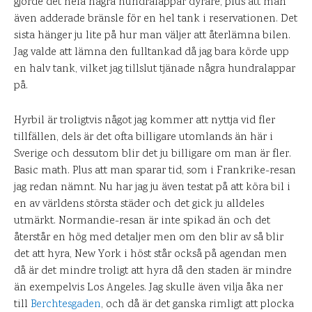
gjorde det hela några hundralappar dyrare, plus att man
även adderade bränsle för en hel tank i reservationen. Det
sista hänger ju lite på hur man väljer att återlämna bilen.
Jag valde att lämna den fulltankad då jag bara körde upp
en halv tank, vilket jag tillslut tjänade några hundralappar
på.
Hyrbil är troligtvis något jag kommer att nyttja vid fler
tillfällen, dels är det ofta billigare utomlands än här i
Sverige och dessutom blir det ju billigare om man är fler.
Basic math. Plus att man sparar tid, som i Frankrike-resan
jag redan nämnt. Nu har jag ju även testat på att köra bil i
en av världens största städer och det gick ju alldeles
utmärkt. Normandie-resan är inte spikad än och det
återstår en hög med detaljer men om den blir av så blir
det att hyra, New York i höst står också på agendan men
då är det mindre troligt att hyra då den staden är mindre
än exempelvis Los Angeles. Jag skulle även vilja åka ner
till
Berchtesgaden
, och då är det ganska rimligt att plocka