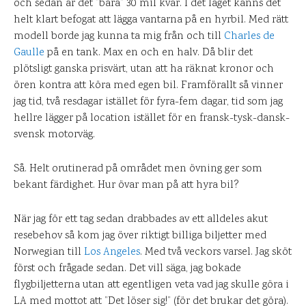
och sedan är det ”bara” 30 mil kvar. I det läget känns det
helt klart befogat att lägga vantarna på en hyrbil. Med rätt
modell borde jag kunna ta mig från och till
Charles de
Gaulle
på en tank. Max en och en halv. Då blir det
plötsligt ganska prisvärt, utan att ha räknat kronor och
ören kontra att köra med egen bil. Framförallt så vinner
jag tid, två resdagar istället för fyra-fem dagar, tid som jag
hellre lägger på location istället för en fransk-tysk-dansk-
svensk motorväg.
Så. Helt orutinerad på området men övning ger som
bekant färdighet. Hur övar man på att hyra bil?
När jag för ett tag sedan drabbades av ett alldeles akut
resebehov så kom jag över riktigt billiga biljetter med
Norwegian till
Los Angeles
. Med två veckors varsel. Jag sköt
först och frågade sedan. Det vill säga, jag bokade
flygbiljetterna utan att egentligen veta vad jag skulle göra i
LA med mottot att ”Det löser sig!” (för det brukar det göra).