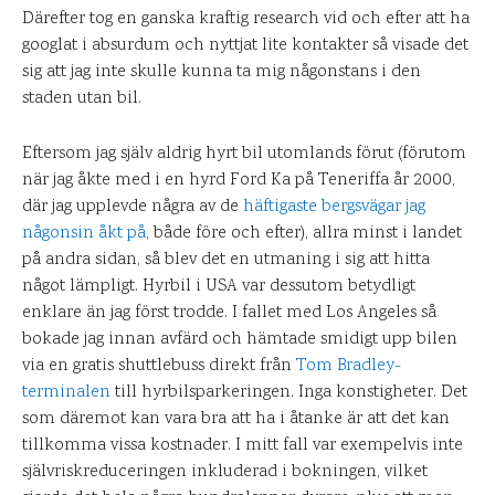
Därefter tog en ganska kraftig research vid och efter att ha
googlat i absurdum och nyttjat lite kontakter så visade det
sig att jag inte skulle kunna ta mig någonstans i den
staden utan bil.
Eftersom jag själv aldrig hyrt bil utomlands förut (förutom
när jag åkte med i en hyrd Ford Ka på Teneriffa år 2000,
där jag upplevde några av de
häftigaste bergsvägar jag
någonsin åkt på
, både före och efter), allra minst i landet
på andra sidan, så blev det en utmaning i sig att hitta
något lämpligt. Hyrbil i USA var dessutom betydligt
enklare än jag först trodde. I fallet med Los Angeles så
bokade jag innan avfärd och hämtade smidigt upp bilen
via en gratis shuttlebuss direkt från
Tom Bradley-
terminalen
till hyrbilsparkeringen. Inga konstigheter. Det
som däremot kan vara bra att ha i åtanke är att det kan
tillkomma vissa kostnader. I mitt fall var exempelvis inte
självriskreduceringen inkluderad i bokningen, vilket