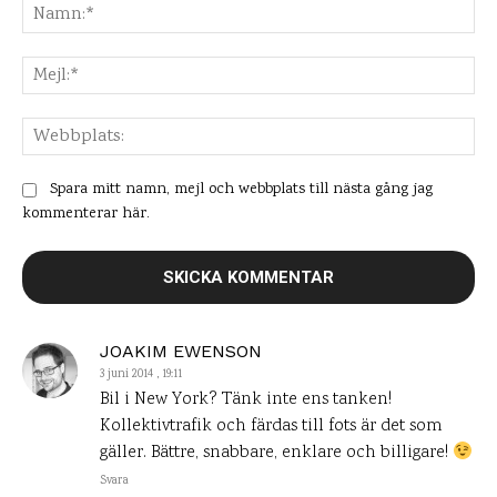
Na
Mej
Web
Spara mitt namn, mejl och webbplats till nästa gång jag
kommenterar här.
JOAKIM EWENSON
3 juni 2014 , 19:11
Bil i New York? Tänk inte ens tanken!
Kollektivtrafik och färdas till fots är det som
gäller. Bättre, snabbare, enklare och billigare!
Svara