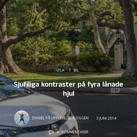
USA
BIL
Sjufiliga kontraster på fyra lånade
hjul
DANIEL PÅ UPPLEVELSEBLOGGEN
3 JUNI 2014
4
KOMMENTARER