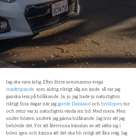
Jag ska vara ärlig. Efter förra sommarens eviga
roadtripande
, som aldrig riktigt såg sin ände, så var jag
ganska less på bilåkande. Ja, jo, jag hade ju naturligtvis
riktigt fina dagar när jag
gjorde
Dalsland
och
bröllopen
tur
och retur var ju naturligtvis värda sin tid. Med mera. Men
under hösten undvek jag gärna bilåkande. Jag tror att jag
behövde det. För att återvinna känslan av att sätta sig i
bilen igen och känna att det ska bli roligt att åka iväg. Jag