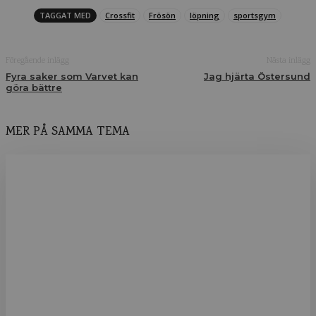
TAGGAT MED
Crossfit
Frösön
löpning
sportsgym
Föregående inlägg
Nästa inlägg
Fyra saker som Varvet kan
Jag hjärta Östersund
göra bättre
MER PÅ SAMMA TEMA