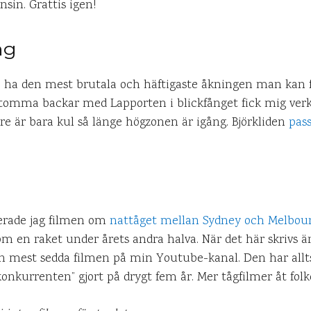
sin. Grattis igen!
ng
e ha den mest brutala och häftigaste åkningen man kan 
ktomma backar med Lapporten i blickfånget fick mig verk
re är bara kul så länge högzonen är igång. Björkliden
pas
cerade jag filmen om
nattåget mellan Sydney och Melbou
om en raket under årets andra halva. När det här skrivs ä
en mest sedda filmen på min Youtube-kanal. Den har allt
konkurrenten” gjort på drygt fem år. Mer tågfilmer åt fol