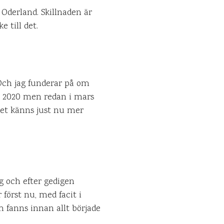
 Oderland. Skillnaden är
 till det.
 Och jag funderar på om
er 2020 men redan i mars
, det känns just nu mer
g och efter gedigen
 först nu, med facit i
m fanns innan allt började