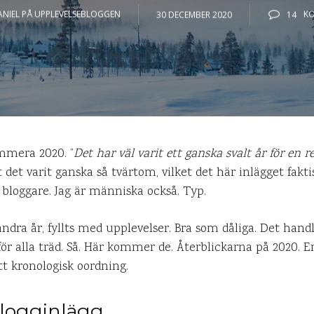
ANIEL PÅ UPPLEVELSEBLOGGEN
30 DECEMBER 2020
14
K
ummera 2020. ”
Det har väl varit ett ganska svalt år för en r
det varit ganska så tvärtom, vilket det här inlägget fakti
 bloggare. Jag är människa också. Typ.
andra år, fyllts med upplevelser. Bra som dåliga. Det han
ör alla träd. Så. Här kommer de. Återblickarna på 2020. E
t kronologisk oordning.
blogginlägg