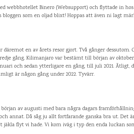
med webbhotellet Binero (Websupport) och flyttade in hos
 bloggen som en oljad blixt! Hoppas att även ni lagt märke
 har däremot en av årets resor gjort. Två gånger dessutom.
edje gång. Kilimanjaro var bestämt till början av oktob
januari och sedan ytterligare en gång, till juli 2021. Ätligt
mligt är någon gång under 2022. Tyvärr.
i början av augusti med bara några dagars framförhållnin
och annat. Då såg ju allt fortfarande ganska bra ut. Det är
t jäkla flyt vi hade. Vi kom iväg i typ den enda luckan so