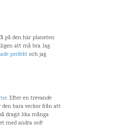
få på den här planeten
ligen att må bra. Jag
sade perfekt
och jag
rne
. Efter en trevande
r den bara veckor från att
så dragit lika många
ket med andra ord!