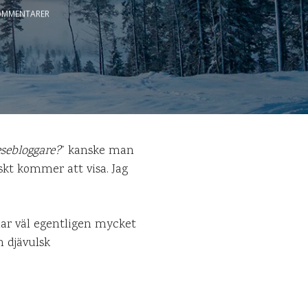
OMMENTARER
esebloggare?
” kanske man
skt kommer att visa. Jag
dlar väl egentligen mycket
n djävulsk