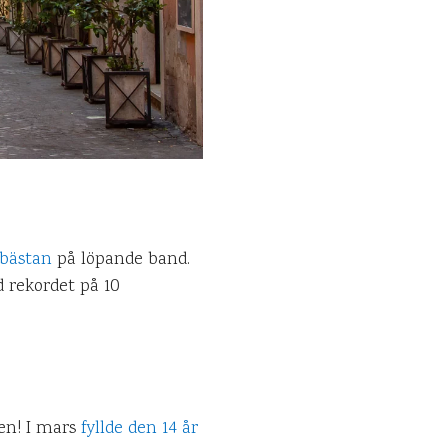
nbästan
på löpande band.
d rekordet på 10
gen! I mars
fyllde den 14 år