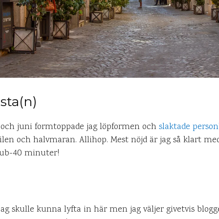
sta(n)
 och juni formtoppade jag löpformen och
slaktade perso
len och halvmaran. Allihop. Mest nöjd är jag så klart me
sub-40 minuter!
jag skulle kunna lyfta in här men jag väljer givetvis blog