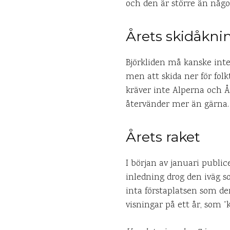
och den är större än någon
Årets skidåkni
Björkliden må kanske int
men att skida ner för fol
kräver inte Alperna och Å
återvänder mer än gärna.
Årets raket
I början av januari publi
inledning drog den iväg s
inta förstaplatsen som d
visningar på ett år, som ”