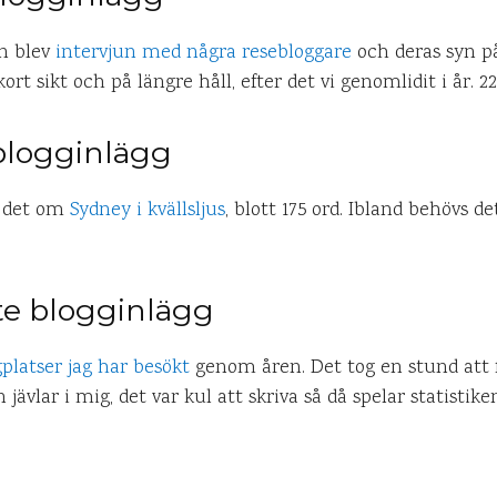
n blev
intervjun med några resebloggare
och deras syn 
rt sikt och på längre håll, efter det vi genomlidit i år. 22
 blogginlägg
v det om
Sydney i kvällsljus
, blott 175 ord. Ibland behövs d
te blogginlägg
gplatser jag har besökt
genom åren. Det tog en stund att f
jävlar i mig, det var kul att skriva så då spelar statistike