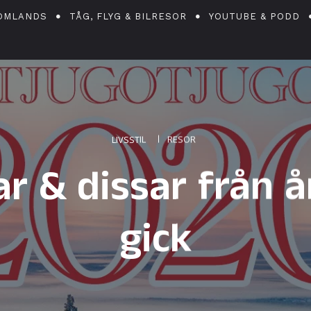
OMLANDS
TÅG, FLYG & BILRESOR
YOUTUBE & PODD
LIVSSTIL
RESOR
ar & dissar från 
gick