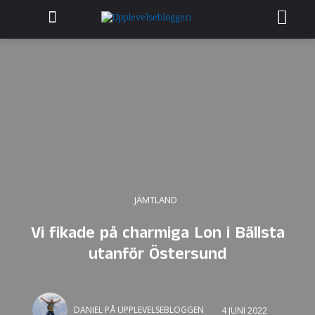
JÄMTLAND
Vi fikade på charmiga Lon i Bällsta
utanför Östersund
DANIEL PÅ UPPLEVELSEBLOGGEN
4 JUNI 2022