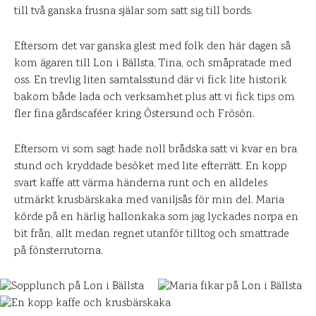
till två ganska frusna själar som satt sig till bords.
Eftersom det var ganska glest med folk den här dagen så
kom ägaren till Lon i Bällsta, Tina, och småpratade med
oss. En trevlig liten samtalsstund där vi fick lite historik
bakom både lada och verksamhet plus att vi fick tips om
fler fina gårdscaféer kring Östersund och Frösön.
Eftersom vi som sagt hade noll brådska satt vi kvar en bra
stund och kryddade besöket med lite efterrätt. En kopp
svart kaffe att värma händerna runt och en alldeles
utmärkt krusbärskaka med vaniljsås för min del. Maria
körde på en härlig hallonkaka som jag lyckades norpa en
bit från, allt medan regnet utanför tilltog och smattrade
på fönsterrutorna.