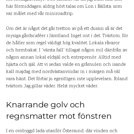
här förmiddagen aldrig hört talas om Lon i Bällsta, som
var målet med vår miniroadtrip.
Om det är något det går tretton av på ett dussin så är det
mysiga gårdscaféer i Jämtland. Inget ont i det. Tvärtom, för
de håller som regel väldigt hög kvalitet. Lokala råvaror
och hembakat. I ”värsta fall” tillagat någon mil därifrån av
någon annan lokal eldsjäl och entreprenör. Alltid med
hjärta och själ. Att vi sedan valde en gråmulen och isande
kall majdag med nordvästanvindar in i märgen må väl
vara hänt. Det förtar ju egentligen inte upplevelsen. Ibland
tvärtom. Jag gillar väder. Helst mycket väder.
Knarrande golv och
regnsmatter mot fönstren
I en ombyggd lada utanför Östersund, där vinden och