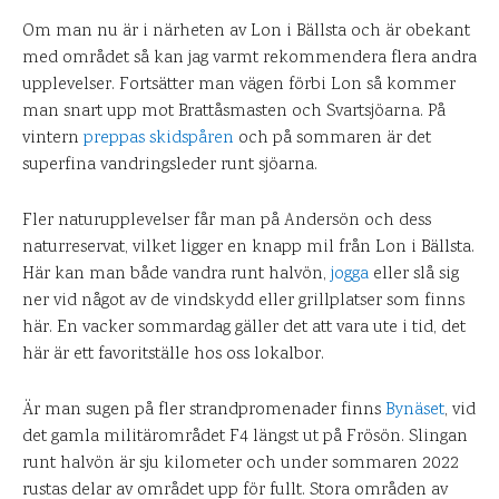
Om man nu är i närheten av Lon i Bällsta och är obekant
med området så kan jag varmt rekommendera flera andra
upplevelser. Fortsätter man vägen förbi Lon så kommer
man snart upp mot Brattåsmasten och Svartsjöarna. På
vintern
preppas skidspåren
och på sommaren är det
superfina vandringsleder runt sjöarna.
Fler naturupplevelser får man på Andersön och dess
naturreservat, vilket ligger en knapp mil från Lon i Bällsta.
Här kan man både vandra runt halvön,
jogga
eller slå sig
ner vid något av de vindskydd eller grillplatser som finns
här. En vacker sommardag gäller det att vara ute i tid, det
här är ett favoritställe hos oss lokalbor.
Är man sugen på fler strandpromenader finns
Bynäset
, vid
det gamla militärområdet F4 längst ut på Frösön. Slingan
runt halvön är sju kilometer och under sommaren 2022
rustas delar av området upp för fullt. Stora områden av