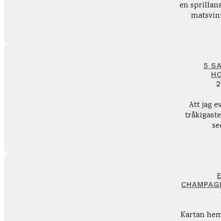
en sprilla
matsvinn
5 S
H
2
Att jag e
tråkigast
se
CHAMPAG
Kartan hem