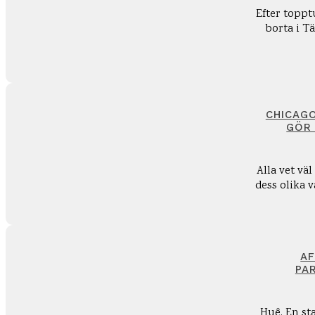
Efter topp
borta i Tä
CHICAG
GÖR 
Alla vet vä
dess olika v
AF
PA
Huê. En st