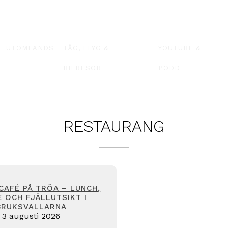
UTOMLANDS
TÅG, FLYG &
YOUTUBE &
BILRESOR
PODD
RESTAURANG
AFÉ PÅ TRÔA – LUNCH,
 OCH FJÄLLUTSIKT I
BRUKSVALLARNA
3 augusti 2026