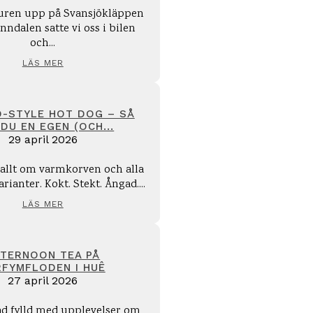
turen upp på Svansjökläppen
nndalen satte vi oss i bilen
och...
LÄS MER
O-STYLE HOT DOG – SÅ
DU EN EGEN (OCH...
29 april 2026
l allt om varmkorven och alla
arianter. Kokt. Stekt. Ångad....
LÄS MER
TERNOON TEA PÅ
RFYMFLODEN I HUÊ
27 april 2026
ad fylld med upplevelser om