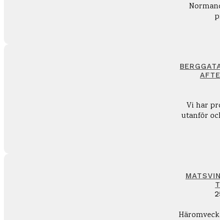
Normandi
p
BERGGATA
AFTE
Vi har p
utanför oc
MATSVIN
T
2
Häromvecka