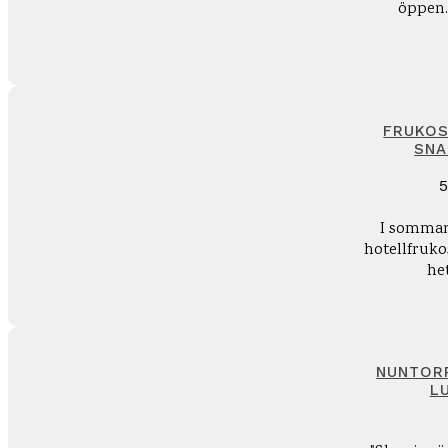
öppen.
FRUKOS
SNA
5
I sommar
hotellfruko
het
NUNTORP
L