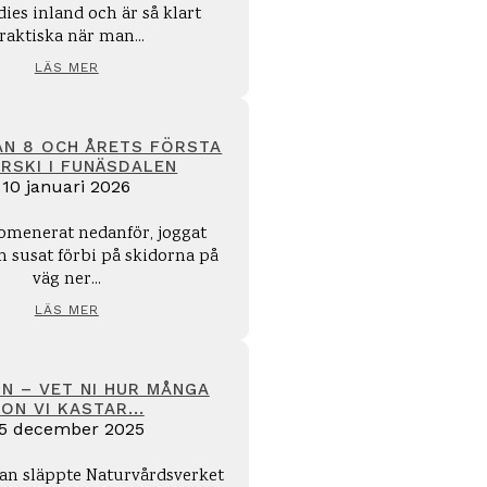
es inland och är så klart
raktiska när man...
LÄS MER
N 8 OCH ÅRETS FÖRSTA
RSKI I FUNÄSDALEN
10 januari 2026
romenerat nedanför, joggat
h susat förbi på skidorna på
väg ner...
LÄS MER
N – VET NI HUR MÅNGA
ON VI KASTAR...
5 december 2025
n släppte Naturvårdsverket