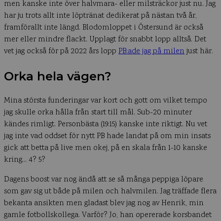
men kanske inte över halvmara- eller milsträckor just nu. Jag
har ju trots allt inte löptränat dedikerat på nästan två år,
framförallt inte längd. Blodomloppet i Östersund är också
mer eller mindre flackt. Upplagt för snabbt lopp alltså. Det
vet jag också för på 2022 års lopp
PB:ade jag på milen
just här.
Orka hela vägen?
Mina största funderingar var kort och gott om vilket tempo
jag skulle orka hålla från start till mål. Sub-20 minuter
kändes rimligt. Personbästa (19:15) kanske inte riktigt. Nu vet
jag inte vad oddset för nytt PB hade landat på om min insats
gick att betta på live men okej, på en skala från 1-10 kanske
kring… 4? 5?
Dagens boost var nog ändå att se så många peppiga löpare
som gav sig ut både på milen och halvmilen. Jag träffade flera
bekanta ansikten men gladast blev jag nog av Henrik, min
gamle fotbollskollega. Varför? Jo, han opererade korsbandet