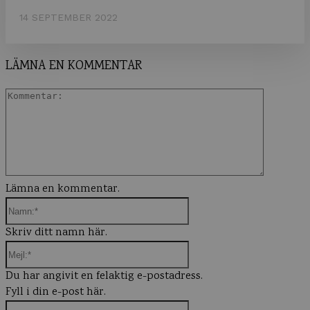
14 SEPTEMBER 2022
LÄMNA EN KOMMENTAR
Komment
Lämna en kommentar.
Namn:*
Skriv ditt namn här.
Mejl:*
Du har angivit en felaktig e-postadress.
Fyll i din e-post här.
Webbplats: