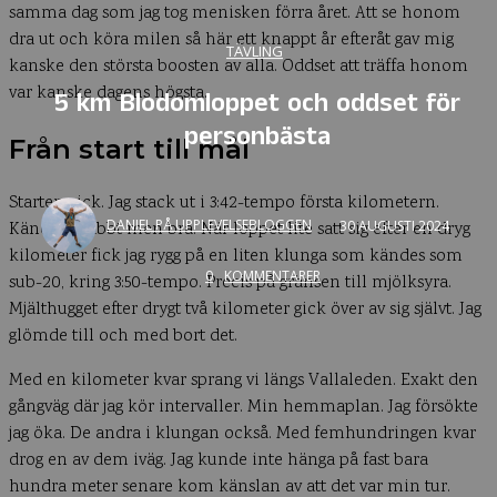
samma dag som jag tog menisken förra året. Att se honom
dra ut och köra milen så här ett knappt år efteråt gav mig
TÄVLING
kanske den största boosten av alla. Oddset att träffa honom
var kanske dagens högsta.
5 km Blodomloppet och oddset för
personbästa
Från start till mål
Starten gick. Jag stack ut i 3:42-tempo första kilometern.
DANIEL PÅ UPPLEVELSEBLOGGEN
30 AUGUSTI 2024
Kändes snabbt men bra. När loppet lite satt sig efter en dryg
kilometer fick jag rygg på en liten klunga som kändes som
0
KOMMENTARER
sub-20, kring 3:50-tempo. Precis på gränsen till mjölksyra.
Mjälthugget efter drygt två kilometer gick över av sig självt. Jag
glömde till och med bort det.
Med en kilometer kvar sprang vi längs Vallaleden. Exakt den
gångväg där jag kör intervaller. Min hemmaplan. Jag försökte
jag öka. De andra i klungan också. Med femhundringen kvar
drog en av dem iväg. Jag kunde inte hänga på fast bara
hundra meter senare kom känslan av att det var min tur.