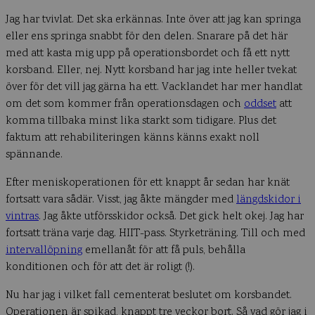
Jag har tvivlat. Det ska erkännas. Inte över att jag kan springa
eller ens springa snabbt för den delen. Snarare på det här
med att kasta mig upp på operationsbordet och få ett nytt
korsband. Eller, nej. Nytt korsband har jag inte heller tvekat
över för det vill jag gärna ha ett. Vacklandet har mer handlat
om det som kommer från operationsdagen och
oddset
att
komma tillbaka minst lika starkt som tidigare. Plus det
faktum att rehabiliteringen känns känns exakt noll
spännande.
Efter meniskoperationen för ett knappt år sedan har knät
fortsatt vara sådär. Visst, jag åkte mängder med
längdskidor i
vintras
. Jag åkte utförsskidor också. Det gick helt okej. Jag har
fortsatt träna varje dag. HIIT-pass. Styrketräning. Till och med
intervallöpning
emellanåt för att få puls, behålla
konditionen och för att det är roligt (!).
Nu har jag i vilket fall cementerat beslutet om korsbandet.
Operationen är spikad, knappt tre veckor bort. Så vad gör jag i