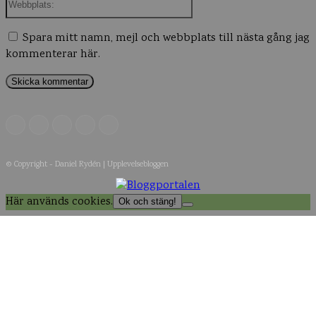
Spara mitt namn, mejl och webbplats till nästa gång jag
kommenterar här.
© Copyright - Daniel Rydén | Upplevelsebloggen
Här används cookies.
Ok och stäng!