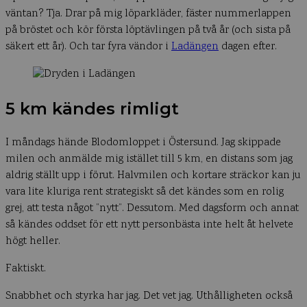
väntan? Tja. Drar på mig löparkläder, fäster nummerlappen
på bröstet och kör första löptävlingen på två år (och sista på
säkert ett år). Och tar fyra vändor i
Ladängen
dagen efter.
5 km kändes rimligt
I måndags hände Blodomloppet i Östersund. Jag skippade
milen och anmälde mig istället till 5 km, en distans som jag
aldrig ställt upp i förut. Halvmilen och kortare sträckor kan ju
vara lite kluriga rent strategiskt så det kändes som en rolig
grej, att testa något ”nytt”. Dessutom. Med dagsform och annat
så kändes oddset för ett nytt personbästa inte helt åt helvete
högt heller.
Faktiskt.
Snabbhet och styrka har jag. Det vet jag. Uthålligheten också