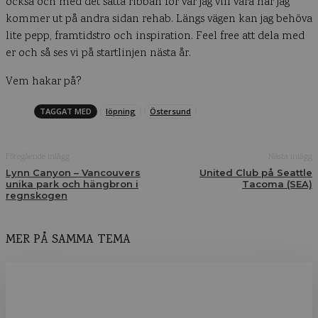
också och med det sätta ribban för var jag vill vara när jag
kommer ut på andra sidan rehab. Längs vägen kan jag behöva
lite pepp, framtidstro och inspiration. Feel free att dela med
er och så ses vi på startlinjen nästa år.
Vem hakar på?
TAGGAT MED
löpning
Östersund
Föregående inlägg
Nästa inlägg
Lynn Canyon – Vancouvers
United Club på Seattle
unika park och hängbron i
Tacoma (SEA)
regnskogen
MER PÅ SAMMA TEMA