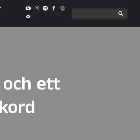
 och ett
ekord