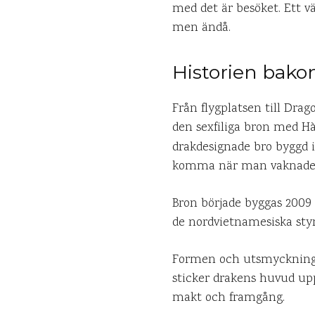
med det är besöket. Ett vä
men ändå.
Historien bak
Från flygplatsen till Drag
den sexfiliga bron med Hà
drakdesignade bro byggd 
komma när man vaknade nå
Bron började byggas 2009 
de nordvietnamesiska styr
Formen och utsmyckningen
sticker drakens huvud upp
makt och framgång.