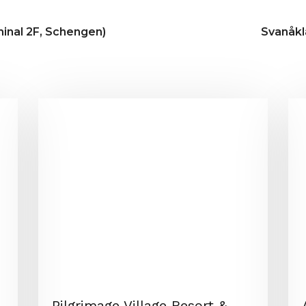
inal 2F, Schengen)
Svanåkl
Pilgrimage Village Resort &