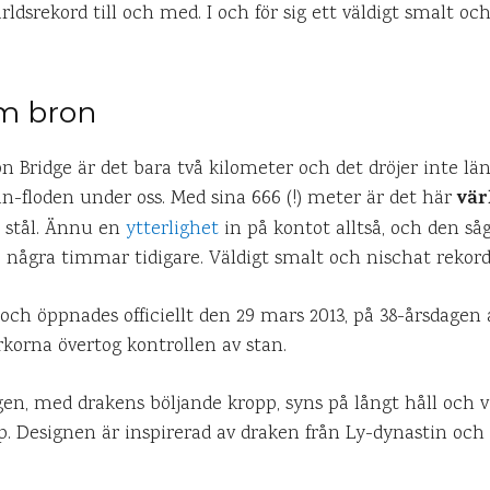
rldsrekord till och med. I och för sig ett väldigt smalt oc
om bron
on Bridge är det bara två kilometer och det dröjer inte län
vär
n-floden under oss. Med sina 666 (!) meter är det här
i stål. Ännu en
ytterlighet
in på kontot alltså, och den så
gra timmar tidigare. Väldigt smalt och nischat rekord
och öppnades officiellt den 29 mars 2013, på 38-årsdagen 
korna övertog kontrollen av stan.
, med drakens böljande kropp, syns på långt håll och vi
. Designen är inspirerad av draken från Ly-dynastin och 