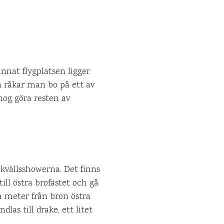
nnat flygplatsen ligger
h råkar man bo på ett av
nog göra resten av
kvällsshowerna. Det finns
ill östra brofästet och gå
a meter från bron östra
las till drake, ett litet