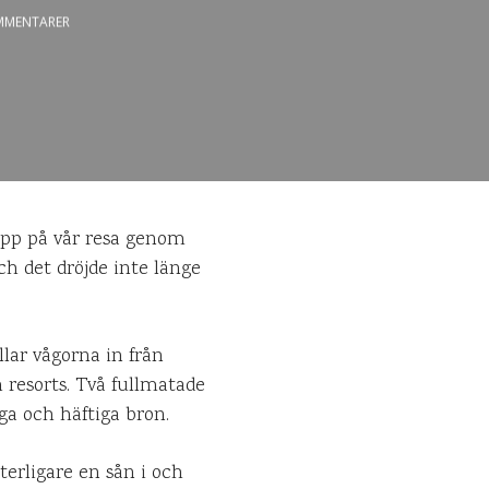
MMENTARER
app på vår resa genom
 det dröjde inte länge
lar vågorna in från
 resorts. Två fullmatade
ga och häftiga bron.
terligare en sån i och