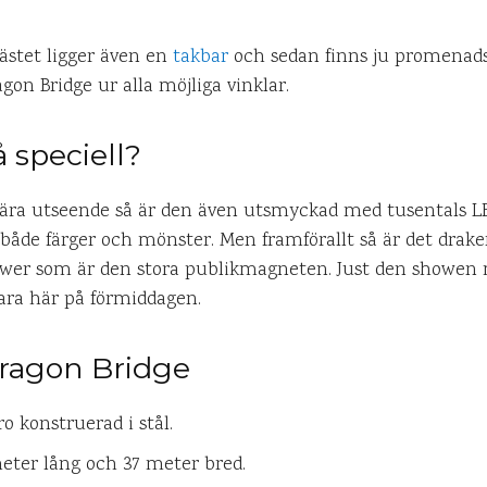
fästet ligger även en
takbar
och sedan finns ju promenads
gon Bridge ur alla möjliga vinklar.
 speciell?
lära utseende så är den även utsmyckad med tusentals L
i både färger och mönster. Men framförallt så är det drak
wer som är den stora publikmagneten. Just den showen mi
ara här på förmiddagen.
ragon Bridge
o konstruerad i stål.
eter lång och 37 meter bred.