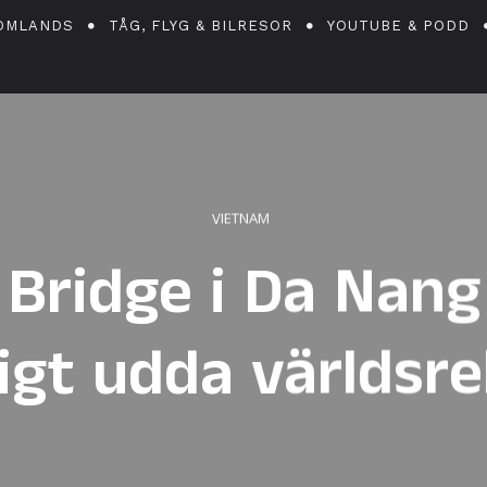
OMLANDS
TÅG, FLYG & BILRESOR
YOUTUBE & PODD
VIETNAM
Bridge i Da Nang
igt udda världsr