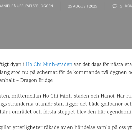
DANIEL PÅ UPPLEVELSEBLOGGEN
25 AUGUSTI 2025
5
KO
ftigt dygn i
Ho Chi Minh-staden
var det dags för nästa et
ang stod nu på schemat för de kommande två dygnen och
a anhalt – Dragon Bridge.
sten, mittemellan Ho Chi Minh-staden och Hanoi. Här rul
ngs stränderna utanför stan ligger det både golfbanor och
här i området och första stoppet blev den här egendomli
illar ytterligheter råkade av en händelse samla på oss yt