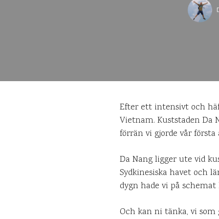
Efter ett intensivt och hä
Vietnam. Kuststaden Da N
förrän vi gjorde vår först
Da Nang ligger ute vid ku
Sydkinesiska havet och lä
dygn hade vi på schemat 
Och kan ni tänka, vi som g