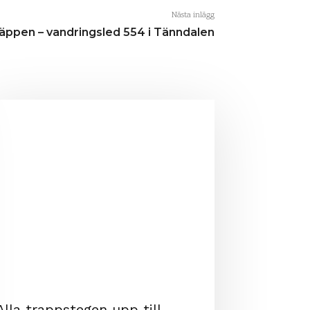
Nästa inlägg
äppen – vandringsled 554 i Tänndalen
Alla trappstegen upp till