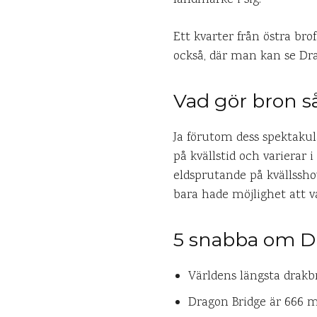
Ett kvarter från östra bro
också, där man kan se Dra
Vad gör bron så
Ja förutom dess spektaku
på kvällstid och varierar 
eldsprutande på kvällssho
bara hade möjlighet att v
5 snabba om D
Världens längsta drakbr
Dragon Bridge är 666 m