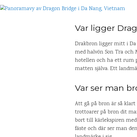
Var ligger Dra
Drakbron ligger mitt i Da
med halvön Son Tra och M
hotellen och ha ett rum p
matten själva. Ett landmär
Var ser man br
Att gå på bron är så klar
trottoarer på bron dit man
bort till kärlekspiren med
fäste och där ser man den 
landmärke i sig.