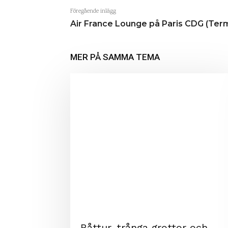
Föregående inlägg
Air France Lounge på Paris CDG (Term
MER PÅ SAMMA TEMA
Båttur, trånga grottor och