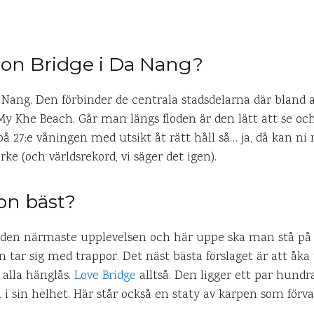
gon Bridge i Da Nang?
 Nang. Den förbinder de centrala stadsdelarna där bland a
y Khe Beach. Går man längs floden är den lätt att se oc
å 27:e våningen med utsikt åt rätt håll så… ja, då kan ni 
ke (och världsrekord, vi säger det igen).
on bäst?
t den närmaste upplevelsen och här uppe ska man stå på 
 tar sig med trappor. Det näst bästa förslaget är att åka t
 alla hänglås.
Love Bridge
alltså. Den ligger ett par hundr
i sin helhet. Här står också en staty av karpen som förvand