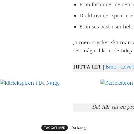
Bron förbinder de cent
Drakhuvudet sprutar eld
Bron ses bäst i sin helh
Ja men mycket ska man va
sett något liknande tidiga
HITTA HIT
|
Bron
|
Love 
Det här var en p
TAGGAT MED
Da Nang