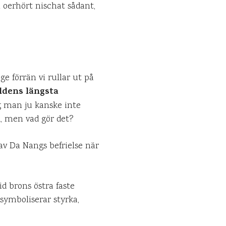
h oerhört nischat sådant,
ge förrän vi rullar ut på
ldens längsta
g man ju kanske inte
, men vad gör det?
av Da Nangs befrielse när
d brons östra faste
symboliserar styrka,