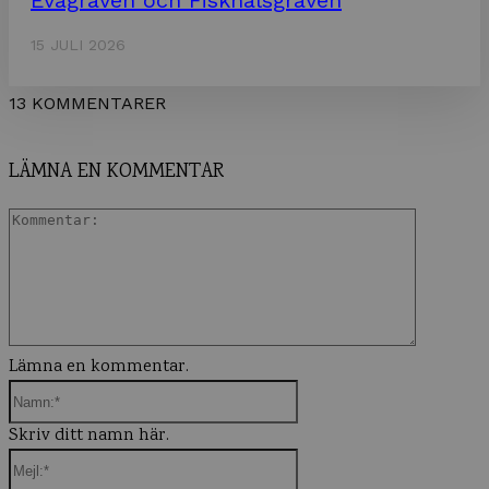
15 JULI 2026
13 KOMMENTARER
LÄMNA EN KOMMENTAR
Komment
Lämna en kommentar.
Namn:*
Skriv ditt namn här.
Mejl:*