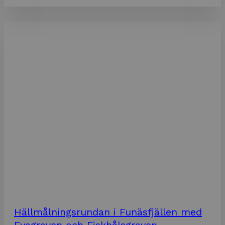
Hällmålningsrundan i Funäsfjällen med
Evagraven och Fiskhålsgraven