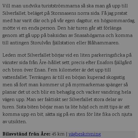
Vill man undvika turistströmmarna så ska man gå upp till
Silverfallet, beläget på Storsnasens norra sida. Få jag pratat
med har varit där och på vår egen dagstur, en högsommardag,
mötte vi en enda person. Den här turen går att förlänga
genom att gå upp på baksidan av Snasahögarna och komma
till antingen Storulvån fjällstation eller Blåhammaren.
Leden mot Silverfallet börjar vid en liten parkeringsficka på
vänster sida från Åre-hållet sett, precis efter Enafors fjällgård
och bron över Enan. Fem kilometer är det upp till
vattenfallet. Terrängen är till en början kuperad skogsstig
men så fort man kommer ut på myrmarkernas spänger så
planar det ut och blir en behaglig och vacker vandring hela
vägen upp. Man ser faktiskt ser Silverfallet stora delar av
turen. Sista biten börjar man ta lite höjd och mitt tips är att
komma upp en bit, sätta sig på en sten för lite fika och njuta
av utsikten.
Bilavstånd från Åre:
45 km |
vägbeskrivning