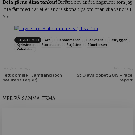
Dela gärna dina tankar
! Berätta om andra dagsturer som jag
inte fått med här eller andra sköna tips om man ska vandra i
Åre!
TAGGAT MED
Åre
Blåhammaren
Blanktjärn
Getryggen
Kyrkstenen
Storsnasen
Suljätten
Tännforsen
Vålådalen
Föregående inlägg
Nästa inlägg
I ett gömsle i Jämtland (och
St Olavsloppet 2019 – race
naturens regler)
report
MER PÅ SAMMA TEMA