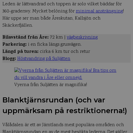
Leden är lättvandrad och toppen är solo vilket bäddar för
360-gradersvy. Mycket belöning för
minimal ansträngning
!
Här uppe ser man både Åreskutan, Kallsjön och
Skäckerfjällen.
Bilavstånd från Åre:
72 km |
vägbeskrivning
Parkering:
i en ficka längs grusvägen.
Längd på turen:
cirka 6 km tur och retur
Blogg:
Höstvandring på Suljätten
Vyerna från Suljätten är magnifika!
Blanktjärnsrundan (och var
uppmärksam på restriktionerna!)
Vålådalen är ett av Jämtlands mest populära områden och
Blanktjärnsrundan en av de mest besökta lederna. Det gäller