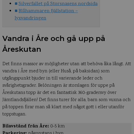
Silverfallet på Storsnasens nordsida
Blåhammaren fjällstation –
lyxvandringen
Vandra i Åre och gå upp på
Åreskutan
Det finns massor av möjligheter utan att behöva åka långt. Att
vandra i Åre med byn (eller Huså, på baksidan) som
utgångspunkt bjuder in till varierande leder och
svårighetsgrader. Belöningen är storslagen för uppe på
Åreskutans topp är det en fantastisk 360-gradersvy över
Jämtlandsfjällen! Det finns turer för alla, barn som vuxna och
på toppen firar man så klart med något gott i eller utanför
toppstugan.
Bilavstånd från Åre:
0-5 km
Parkering:
någonstans i byn