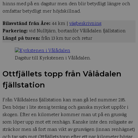
hinns med på en dagstur men den blir betydligt längre och
omfattar betydligt mer höjdskillnad.
Bilavstånd från Åre:
44 km |
vägbeskrivning
Parkering:
vid Nulltjärn, bortanför Vålådalen fjällstation
Längd på turen:
från 13 km tur och retur
Dagstur till Kyrkstenen i Vålådalen.
Ottfjällets topp från Vålådalen
fjällstation
Från Vålådalens fjällstation kan man gå led nummer 285.
Den börjar i lite stenig terräng och ganska mycket uppför i
skogen. Efter en kilometer kommer man ut på en grusväg
som löper upp mot ett renhägn. Kanske inte den roligaste av
sträckor men så fort man vikt av grusvägen (innan renhägnet)
och tar sats mot Ottfjällets topp efter ett par kilometer börjar