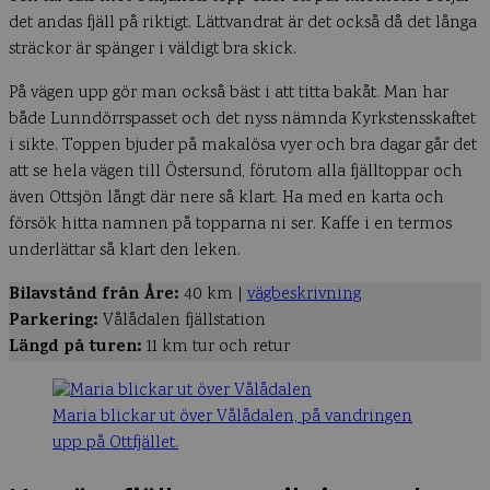
det andas fjäll på riktigt. Lättvandrat är det också då det långa
sträckor är spänger i väldigt bra skick.
På vägen upp gör man också bäst i att titta bakåt. Man har
både Lunndörrspasset och det nyss nämnda Kyrkstensskaftet
i sikte. Toppen bjuder på makalösa vyer och bra dagar går det
att se hela vägen till Östersund, förutom alla fjälltoppar och
även Ottsjön långt där nere så klart. Ha med en karta och
försök hitta namnen på topparna ni ser. Kaffe i en termos
underlättar så klart den leken.
Bilavstånd från Åre:
40 km |
vägbeskrivning
Parkering:
Vålådalen fjällstation
Längd på turen:
11 km tur och retur
Maria blickar ut över Vålådalen, på vandringen
upp på Ottfjället.