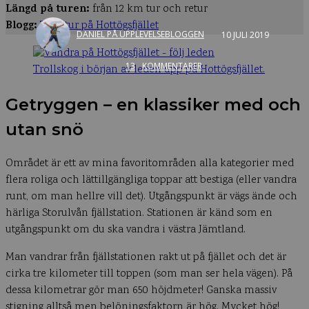
Längd på turen:
från 12 km tur och retur
Blogg:
Topptur på Hottögsfjället
DANIEL PÅ UPPLEVELSEBLOGGEN
10 JULI 2019
13
KOMMENTARER
Trollskog i början av leden upp på Hottögsfjället.
Getryggen – en klassiker med och
utan snö
Området är ett av mina favoritområden alla kategorier med
flera roliga och lättillgängliga toppar att bestiga (eller vandra
runt, om man hellre vill det). Utgångspunkt är vägs ände och
härliga Storulvån fjällstation. Stationen är känd som en
utgångspunkt om du ska vandra i västra Jämtland.
Man vandrar från fjällstationen rakt ut på fjället och det är
cirka tre kilometer till toppen (som man ser hela vägen). På
dessa kilometrar gör man 650 höjdmeter! Ganska massiv
stigning alltså men belöningsfaktorn är hög. Mycket hög!