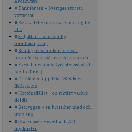
Åreskutan
Tännforsen – Sveriges största
vattenfall
Ristafallet – minimal vandring för
alla
Suljätten – barnvänlig
toppbestigning
Blanktjärnsrundan (och var
uppmärksam på restriktionerna!)
Kyrkstenen (och Kyrkstensskaftet
om tid finns)
Ottfjällets topp från Vålådalen
fjällstation
Hottögsfjället – en riktigt vacker
doldis
Getryggen – en klassiker med och
utan snö
Storsnasen – svett och 750
höjdmeter