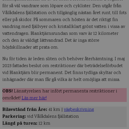
för så väl vandrare som löpare och cyklister. Den utgår från
Vålådalens fjällstation och tillgänglig nästan året runt, till fots
eller på skidor. På sommaren och hösten är det riktigt fin
vandring med fjällvyer och kristallklart grönt vatten i vissa av
vattendragen. Blanktjärnsrundan som varv är 12 kilometer
och den är väldigt lättvandrad. Det är inga större
höjdskillnader att prata om.
Nu för tiden är leden sliten och behöver återhämtning. I maj
2023 fattades beslut om restriktioner där beträdelseförbudet
vid Blanktjärn blir permanent. Det finns tydliga skyltar och
inhägnader där man får gå vilka är helt omöjliga att missa.
OBS!
Länsstyrelsen har infört permanenta restriktioner i
området!
Läs mer här!
Bilavstånd från Åre:
41 km |
vägbeskrivning
Parkering:
vid Vålådalens fjällstation
Längd på turen:
12 km