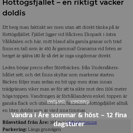
Hottögsfjället – en riktigt vacker
doldis
Ett berg man faktiskt ser men utan att direkt tänka på är
Hottögsfjället. Fjället ligger vid Håckren Ekopark i östra
Vålådalen och här, mitt bland alla gamla granar och träd
finns en tall som är 450 år gammal! Granarna vid foten av
berget är själva 180 år så det är inga ungdomar direkt.
Leden börjar precis efter Störtbäcken, från Undersåkers-
hållet sett, och det finns skyltar som markerar starten.
Bäcken följer man sedan en bit upp men strax innan
trädgränsen viker man av för att ta sikte mot den 1106 meter
höga toppen. Vandringen är förhållandevis enkel, toppen är
JÄMTLAND
VANDRING
ganska flack och utsikten helt fantastisk! Hottögsfjället alltså,
en liten doldis som är värd sina timmar.
Vandra i Åre sommar & höst – 12 fina
Bilavstånd från Åre:
dagsturer
38 km |
vägbeskrivning
Parkering:
Längs grusvägen