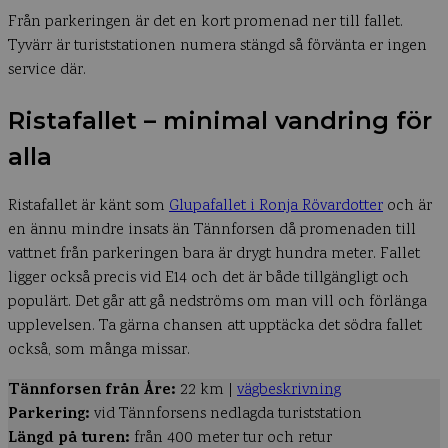
Från parkeringen är det en kort promenad ner till fallet.
Tyvärr är turiststationen numera stängd så förvänta er ingen
service där.
Ristafallet – minimal vandring för
alla
Ristafallet är känt som
Glupafallet i Ronja Rövardotter
och är
en ännu mindre insats än Tännforsen då promenaden till
vattnet från parkeringen bara är drygt hundra meter. Fallet
ligger också precis vid E14 och det är både tillgängligt och
populärt. Det går att gå nedströms om man vill och förlänga
upplevelsen. Ta gärna chansen att upptäcka det södra fallet
också, som många missar.
Tännforsen från Åre:
22 km |
vägbeskrivning
Parkering:
vid Tännforsens nedlagda turiststation
Längd på turen:
från 400 meter tur och retur