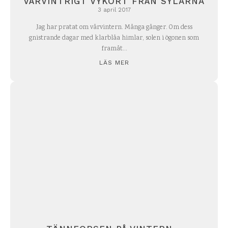
VÅRVINTRIGT VYKORT FRÅN SYLARNA
3 april 2017
Jag har pratat om vårvintern. Många gånger. Om dess
gnistrande dagar med klarblåa himlar, solen i ögonen som
framåt...
LÄS MER