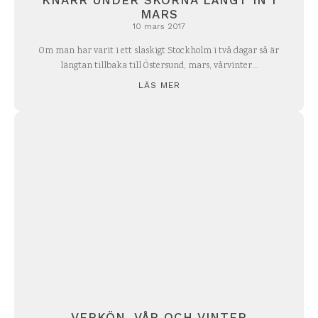
KNARR UNDER SKORNA LÅNGT IN I
MARS
10 mars 2017
Om man har varit i ett slaskigt Stockholm i två dagar så är
längtan tillbaka till Östersund, mars, vårvinter...
LÄS MER
VERKÖN, VÅR OCH VINTER